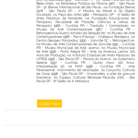
Belas Artes, na Biblioteca Pública do Paraná 1967 - São Paulo
SP - 9ª Bienal Internacional de São Paulo, na Fundação Bienal
1978 - São Paulo SP - 1ª Mostra do Móvel e do Objeto
Inusitado, no Paço das Artes 1982 - Penápolis SP - 5º Salão de
Artes Plásticas da Noroeste, na Fundação Educacional de
Penápolis. Faculdade de Filosofia, Ciências e Letras de
Penápolis 1986 - Curitiba PR – Tradição / Contradição, no
Museu de Arte Contemporânea 1987 - Curitiba PR -
Retrospectiva Quatro Artistas da Geração 60, no Museu de Arte
Contemporânea 1988 - Paris (França) - Châteaux Bordeaux, no
Centro Georges Pompidou 1990 - Joinville SC - Retrospectvia,
no Museu de Arte Contemporânea de Joinville 1991 - Curitiba
PR - Museu Municipal de Arte: acervo, no Museu Municipal
de Arte 1996 - Porto Alegre RS - Arte na América Latina: 100
Anos de Produção, no Instituto Estadual de Artes Plásticas da
UFRGS 1996 - São Paulo SP - Mostra do Acervo, na Sudameris
Galeria 1997 - Curitiba PR - Guido Viaro, 100 Anos:
Interpretação 97, na MAP 1998 - Curitiba PR - Arte
Paranaense: movimento de renovação, no Conjunto Cultural
da Caixa 1998 - São Paulo SP - Impressões: a arte da gravura
brasileira, no Espaço Cultural Banespa-Paulista 2001 - São
Paulo SP - 8º Salão na A Hebraica
Saiba mais