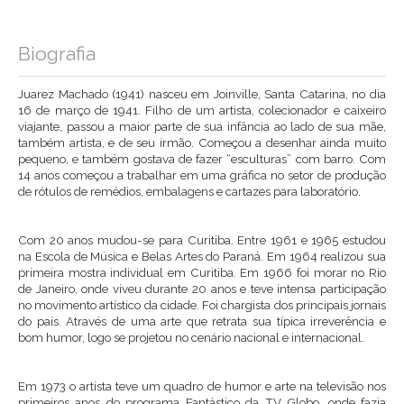
Biografia
Juarez Machado (1941) nasceu em Joinville, Santa Catarina, no dia
16 de março de 1941. Filho de um artista, colecionador e caixeiro
viajante, passou a maior parte de sua infância ao lado de sua mãe,
também artista, e de seu irmão. Começou a desenhar ainda muito
pequeno, e também gostava de fazer “esculturas” com barro. Com
14 anos começou a trabalhar em uma gráfica no setor de produção
de rótulos de remédios, embalagens e cartazes para laboratório.
Com 20 anos mudou-se para Curitiba. Entre 1961 e 1965 estudou
na Escola de Música e Belas Artes do Paraná. Em 1964 realizou sua
primeira mostra individual em Curitiba. Em 1966 foi morar no Rio
de Janeiro, onde viveu durante 20 anos e teve intensa participação
no movimento artístico da cidade. Foi chargista dos principais jornais
do país. Através de uma arte que retrata sua típica irreverência e
bom humor, logo se projetou no cenário nacional e internacional.
Em 1973 o artista teve um quadro de humor e arte na televisão nos
primeiros anos do programa Fantástico da TV Globo, onde fazia