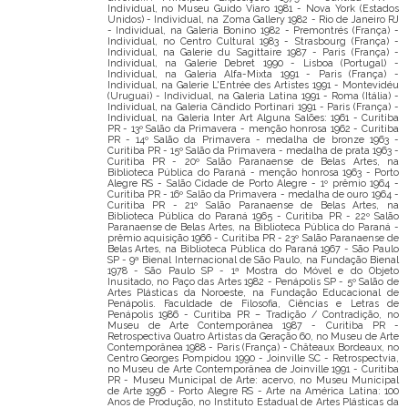
Individual, no Museu Guido Viaro 1981 - Nova York (Estados
Unidos) - Individual, na Zoma Gallery 1982 - Rio de Janeiro RJ
- Individual, na Galeria Bonino 1982 - Premontrés (França) -
Individual, no Centro Cultural 1983 - Strasbourg (França) -
Individual, na Galerie du Sagittaire 1987 - Paris (França) -
Individual, na Galerie Debret 1990 - Lisboa (Portugal) -
Individual, na Galeria Alfa-Mixta 1991 - Paris (França) -
Individual, na Galerie L'Entrée des Artistes 1991 - Montevidéu
(Uruguai) - Individual, na Galeria Latina 1991 - Roma (Itália) -
Individual, na Galeria Cândido Portinari 1991 - Paris (França) -
Individual, na Galeria Inter Art Alguna Salões: 1961 - Curitiba
PR - 13º Salão da Primavera - menção honrosa 1962 - Curitiba
PR - 14º Salão da Primavera - medalha de bronze 1963 -
Curitiba PR - 15º Salão da Primavera - medalha de prata 1963 -
Curitiba PR - 20º Salão Paranaense de Belas Artes, na
Biblioteca Pública do Paraná - menção honrosa 1963 - Porto
Alegre RS - Salão Cidade de Porto Alegre - 1º prêmio 1964 -
Curitiba PR - 16º Salão da Primavera - medalha de ouro 1964 -
Curitiba PR - 21º Salão Paranaense de Belas Artes, na
Biblioteca Pública do Paraná 1965 - Curitiba PR - 22º Salão
Paranaense de Belas Artes, na Biblioteca Pública do Paraná -
prêmio aquisição 1966 - Curitiba PR - 23º Salão Paranaense de
Belas Artes, na Biblioteca Pública do Paraná 1967 - São Paulo
SP - 9ª Bienal Internacional de São Paulo, na Fundação Bienal
1978 - São Paulo SP - 1ª Mostra do Móvel e do Objeto
Inusitado, no Paço das Artes 1982 - Penápolis SP - 5º Salão de
Artes Plásticas da Noroeste, na Fundação Educacional de
Penápolis. Faculdade de Filosofia, Ciências e Letras de
Penápolis 1986 - Curitiba PR – Tradição / Contradição, no
Museu de Arte Contemporânea 1987 - Curitiba PR -
Retrospectiva Quatro Artistas da Geração 60, no Museu de Arte
Contemporânea 1988 - Paris (França) - Châteaux Bordeaux, no
Centro Georges Pompidou 1990 - Joinville SC - Retrospectvia,
no Museu de Arte Contemporânea de Joinville 1991 - Curitiba
PR - Museu Municipal de Arte: acervo, no Museu Municipal
de Arte 1996 - Porto Alegre RS - Arte na América Latina: 100
Anos de Produção, no Instituto Estadual de Artes Plásticas da