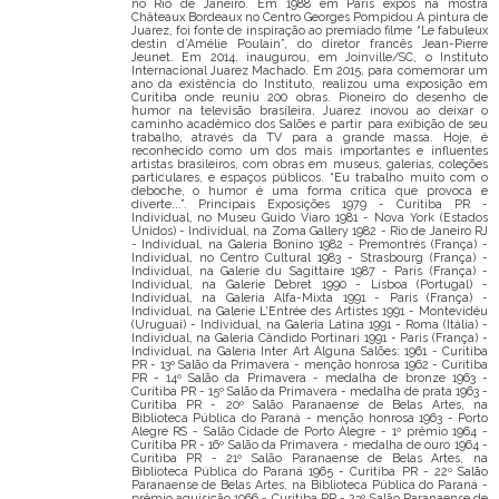
no Rio de Janeiro. Em 1988 em Paris expôs na mostra
Châteaux Bordeaux no Centro Georges Pompidou A pintura de
Juarez, foi fonte de inspiração ao premiado filme “Le fabuleux
destin d’Amélie Poulain”, do diretor francês Jean-Pierre
Jeunet. Em 2014, inaugurou, em Joinville/SC, o Instituto
Internacional Juarez Machado. Em 2015, para comemorar um
ano da existência do Instituto, realizou uma exposição em
Curitiba onde reuniu 200 obras. Pioneiro do desenho de
humor na televisão brasileira, Juarez inovou ao deixar o
caminho acadêmico dos Salões e partir para exibição de seu
trabalho, através da TV para a grande massa. Hoje, é
reconhecido como um dos mais importantes e influentes
artistas brasileiros, com obras em museus, galerias, coleções
particulares, e espaços públicos. “Eu trabalho muito com o
deboche, o humor é uma forma crítica que provoca e
diverte...”. Principais Exposições 1979 - Curitiba PR -
Individual, no Museu Guido Viaro 1981 - Nova York (Estados
Unidos) - Individual, na Zoma Gallery 1982 - Rio de Janeiro RJ
- Individual, na Galeria Bonino 1982 - Premontrés (França) -
Individual, no Centro Cultural 1983 - Strasbourg (França) -
Individual, na Galerie du Sagittaire 1987 - Paris (França) -
Individual, na Galerie Debret 1990 - Lisboa (Portugal) -
Individual, na Galeria Alfa-Mixta 1991 - Paris (França) -
Individual, na Galerie L'Entrée des Artistes 1991 - Montevidéu
(Uruguai) - Individual, na Galeria Latina 1991 - Roma (Itália) -
Individual, na Galeria Cândido Portinari 1991 - Paris (França) -
Individual, na Galeria Inter Art Alguna Salões: 1961 - Curitiba
PR - 13º Salão da Primavera - menção honrosa 1962 - Curitiba
PR - 14º Salão da Primavera - medalha de bronze 1963 -
Curitiba PR - 15º Salão da Primavera - medalha de prata 1963 -
Curitiba PR - 20º Salão Paranaense de Belas Artes, na
Biblioteca Pública do Paraná - menção honrosa 1963 - Porto
Alegre RS - Salão Cidade de Porto Alegre - 1º prêmio 1964 -
Curitiba PR - 16º Salão da Primavera - medalha de ouro 1964 -
Curitiba PR - 21º Salão Paranaense de Belas Artes, na
Biblioteca Pública do Paraná 1965 - Curitiba PR - 22º Salão
Paranaense de Belas Artes, na Biblioteca Pública do Paraná -
prêmio aquisição 1966 - Curitiba PR - 23º Salão Paranaense de