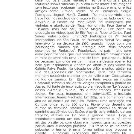
desenhou para Oscar Niemeyer, fez cenários para peças
teatrais e shows musicais, publicou livros infantis de imagens
sem texto que receberam prêmios no Brasil e exterior e fez
amigos como Ziraldo, Mielle, Millôr Fernandes, Sergio
Rodrigues, Jaguar, Henfil, Zanini... Por mais de vinte anos
trabalhou nos núcleos de criação e humor, ao lado de Chico
Anysio e Jô Soares, na Rede Globo. Foi responsável por
vinhetas e aberturas de “Faça Humor não Faça Guerra” e
“Balança, mas não cai”, “Balão Mágico”... Fez parte da
produção de videoclipes de Elis Regina, Roberto Carlos, Raul
Seixas, entre outros. Em 1967 Participou da 9ª Bienal
Internacional de São Paulo, na Fundação Bienal Seu auge
televisivo foi na década de 1970, quando inovou com um
personagem mímico que interagia com seus próprios
desenhos no “Fantástico”. Popularizou no país inteiro com
essas performances, que invariavelmente terminavam com o
mímico desenhando uma linha de trem, passarela ou trilha
de pegadas, por onde ele caminhava até desaparecer e, foi
nele que inspiramos a vinheta de abertura dos vídeos da
Galeria Paiva Frade. Na década de 1980, montou atelier na
Rua das Abbesses em Montmartre, Paris, mas também
mantém residência e atelier em Joinville e em Copacabana
no Rio de Janeiro. Em 1988 em Paris expôs na mostra
Châteaux Bordeaux no Centro Georges Pompidou A pintura de
Juarez, foi fonte de inspiração ao premiado filme “Le fabuleux
destin d’Amélie Poulain”, do diretor francês Jean-Pierre
Jeunet. Em 2014, inaugurou, em Joinville/SC, o Instituto
Internacional Juarez Machado. Em 2015, para comemorar um
ano da existência do Instituto, realizou uma exposição em
Curitiba onde reuniu 200 obras. Pioneiro do desenho de
humor na televisão brasileira, Juarez inovou ao deixar o
caminho acadêmico dos Salões e partir para exibição de seu
trabalho, através da TV para a grande massa. Hoje, é
reconhecido como um dos mais importantes e influentes
artistas brasileiros, com obras em museus, galerias, coleções
particulares, e espaços públicos. “Eu trabalho muito com o
deboche, o humor é uma forma crítica que provoca e
diverte...”. Principais Exposições 1979 - Curitiba PR -