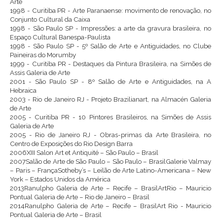
Arte
1998 - Curitiba PR - Arte Paranaense: movimento de renovação, no
Conjunto Cultural da Caixa
1998 - São Paulo SP - Impressões: a arte da gravura brasileira, no
Espaço Cultural Banespa-Paulista
1998 - São Paulo SP - 5º Salão de Arte e Antiguidades, no Clube
Paineiras do Morumby
1999 - Curitiba PR - Destaques da Pintura Brasileira, na Simões de
Assis Galeria de Arte
2001 - São Paulo SP - 8º Salão de Arte e Antiguidades, na A
Hebraica
2003 - Rio de Janeiro RJ - Projeto Brazilianart, na Almacén Galeria
de Arte
2005 - Curitiba PR - 10 Pintores Brasileiros, na Simões de Assis
Galeria de Arte
2005 - Rio de Janeiro RJ - Obras-primas da Arte Brasileira, no
Centro de Exposições do Rio Design Barra
2006XIII Salon Art et Antiquité – São Paulo – Brasil
2007Salão de Arte de São Paulo – São Paulo – BrasilGalerie Valmay
– Paris – FrançaSotheby’s – Leilão de Arte Latino-Americana – New
York – Estados Unidos da América
2013Ranulpho Galeria de Arte – Recife – BrasilArtRio – Mauricio
Pontual Galeria de Arte – Rio de Janeiro – Brasil
2014Ranulpho Galeria de Arte – Recife – BrasilArt Rio - Mauricio
Pontual Galeria de Arte – Brasil