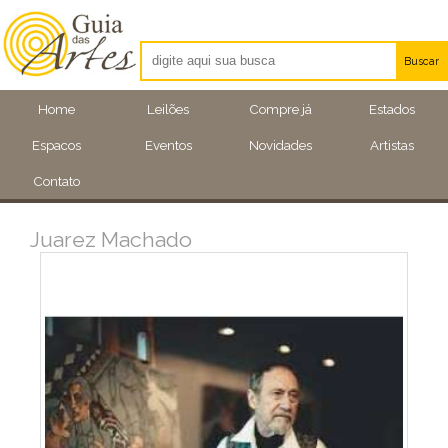
Buscar
Artistas
Home
Leilões
Compre já
Estados
Eventos
Espacos
Eventos
Novidades
Artistas
Locais
Contato
Juarez Machado