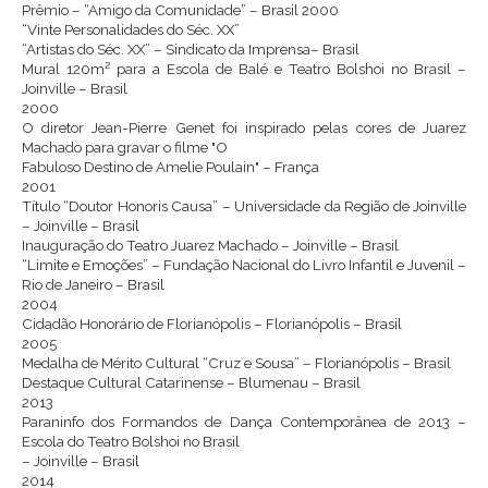
Prêmio – “Amigo da Comunidade” – Brasil 2000
“Vinte Personalidades do Séc. XX”
“Artistas do Séc. XX” – Sindicato da Imprensa– Brasil
Mural 120m² para a Escola de Balé e Teatro Bolshoi no Brasil –
Joinville – Brasil
2000
O diretor Jean-Pierre Genet foi inspirado pelas cores de Juarez
Machado para gravar o filme "O
Fabuloso Destino de Amelie Poulain" – França
2001
Título “Doutor Honoris Causa” – Universidade da Região de Joinville
– Joinville – Brasil
Inauguração do Teatro Juarez Machado – Joinville – Brasil
“Limite e Emoções” – Fundação Nacional do Livro Infantil e Juvenil –
Rio de Janeiro – Brasil
2004
Cidadão Honorário de Florianópolis – Florianópolis – Brasil
2005
Medalha de Mérito Cultural “Cruz e Sousa” – Florianópolis – Brasil
Destaque Cultural Catarinense – Blumenau – Brasil
2013
Paraninfo dos Formandos de Dança Contemporânea de 2013 –
Escola do Teatro Bolshoi no Brasil
– Joinville – Brasil
2014