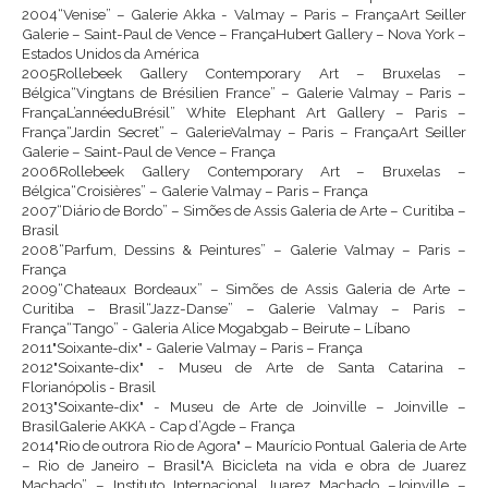
2004“Venise” – Galerie Akka - Valmay – Paris – FrançaArt Seiller
Galerie – Saint-Paul de Vence – FrançaHubert Gallery – Nova York –
Estados Unidos da América
2005Rollebeek Gallery Contemporary Art – Bruxelas –
Bélgica“Vingtans de Brésilien France” – Galerie Valmay – Paris –
FrançaL’annéeduBrésil” White Elephant Art Gallery – Paris –
França“Jardin Secret” – GalerieValmay – Paris – FrançaArt Seiller
Galerie – Saint-Paul de Vence – França
2006Rollebeek Gallery Contemporary Art – Bruxelas –
Bélgica“Croisières” – Galerie Valmay – Paris – França
2007“Diário de Bordo” – Simões de Assis Galeria de Arte – Curitiba –
Brasil
2008“Parfum, Dessins & Peintures” – Galerie Valmay – Paris –
França
2009“Chateaux Bordeaux” – Simões de Assis Galeria de Arte –
Curitiba – Brasil“Jazz-Danse” – Galerie Valmay – Paris –
França“Tango” - Galeria Alice Mogabgab – Beirute – Líbano
2011"Soixante-dix" - Galerie Valmay – Paris – França
2012"Soixante-dix" - Museu de Arte de Santa Catarina –
Florianópolis - Brasil
2013"Soixante-dix" - Museu de Arte de Joinville – Joinville –
BrasilGalerie AKKA - Cap d’Agde – França
2014"Rio de outrora Rio de Agora" – Maurício Pontual Galeria de Arte
– Rio de Janeiro – Brasil"A Bicicleta na vida e obra de Juarez
Machado” – Instituto Internacional Juarez Machado –Joinville –