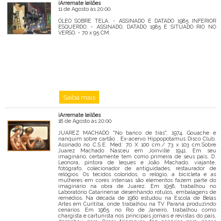
iArremate leilões
Mensagem
11 de Agosto às 20:00
ÓLEO SOBRE TELA. - ASSINADO E DATADO 1985 INFERIOR
ESQUERDO. - ASSINADO, DATADO 1985 E SITUADO RIO NO
VERSO. - 70 x 95 CM.
Saiba mais
iArremate leilões
18 de Agosto às 20:00
JUAREZ MACHADO "No banco de trás", 1974. Gouache e
nanquim sobre cartão . Ex-acervo Hippopotamus Disco Club.
Assinado no C.S.E. Med: 70 X 100 cm./ 73 x 103 cm.Sobre
Juarez Machado Nasceu em Joinville 1941. Em seu
imaginário, certamente tem como primeira de seus pais, D.
Leonora, pintora de leques e João Machado, viajante,
fotógrafo, colecionador de antiguidades, restaurador de
relógios. Os tecidos coloridos, o relógio, a bicicleta e as
mulheres em cores intensas são elementos fazem parte do
imaginário na obra de Juarez. Em 1958, trabalhou no
Laboratório Catarinense desenhando rótulos, embalagens de
remédios. Na década de 1960 estudou na Escola de Belas
Artes em Curitiba, onde trabalhou na TV Paraná produzindo
cenários. Em 1965, no Rio de Janeiro, trabalhou como
chargista e cartunista nos principais jornais e revistas do país,