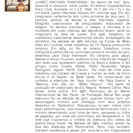
JUAREZ MACHADO "MASCARADA- No banco de trás", 1974.
Gouache e nanquim sobre cartão. Ex-acervo Hippopotamus
Disco Club. Assinado no C.S.E. Med: 70 X 100 cm./ 73 x 103
cm.Sobre Juarez Machado Nasceu em Joinville 1941. Em seu
imaginário, certamente tem como primeira de seus pais, D.
Leonora, pintora de leques e João Machado, viajante,
fotógrafo, colecionador de antiguidades, restaurador de
relógios. Os tecidos coloridos, o relógio, a bicicleta e as
mulheres em cores intensas são elementos fazem parte do
imaginário na obra de Juarez. Em 1958, trabalhou no
Laboratório Catarinense desenhando rótulos, embalagens de
remédios. Na década de 1960 estudou na Escola de Belas
Artes em Curitiba, onde trabalhou na TV Paraná produzindo
cenários. Em 1965, no Rio de Janeiro, trabalhou como
chargista e cartunista nos principais jornais e revistas do país,
desenhou para Oscar Niemeyer, fez cenários para peças
teatrais e shows musicais, publicou livros infantis de imagens
sem texto que receberam prêmios no Brasil e exterior e fez
amigos como Ziraldo, Mielle, Millôr Fernandes, Sergio
Rodrigues, Jaguar, Henfil, Zanini... Por mais de vinte anos
trabalhou nos núcleos de criação e humor, ao lado de Chico
Anysio e Jô Soares, na Rede Globo. Foi responsável por
vinhetas e aberturas de “Faça Humor não Faça Guerra” e
“Balança, mas não cai”, “Balão Mágico”... Fez parte da
produção de videoclipes de Elis Regina, Roberto Carlos, Raul
Seixas, entre outros. Em 1967 Participou da 9ª Bienal
Internacional de São Paulo, na Fundação Bienal Seu auge
televisivo foi na década de 1970, quando inovou com um
personagem mímico que interagia com seus próprios
desenhos no “Fantástico”. Popularizou no país inteiro com
essas performances, que invariavelmente terminavam com o
mímico desenhando uma linha de trem, passarela ou trilha
de pegadas, por onde ele caminhava até desaparecer e, foi
nele que inspiramos a vinheta de abertura dos vídeos da
Galeria Paiva Frade. Na década de 1980, montou atelier na
Rua das Abbesses em Montmartre, Paris, mas também
mantém residência e atelier em Joinville e em Copacabana