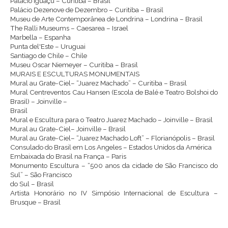
Palácio Iguaçu – Curitiba – Brasil
Palácio Dezenove de Dezembro – Curitiba – Brasil
Museu de Arte Contemporânea de Londrina – Londrina – Brasil
The Ralli Museums – Caesarea – Israel
Marbella – Espanha
Punta del'Este – Uruguai
Santiago de Chile – Chile
Museu Oscar Niemeyer – Curitiba – Brasil
MURAIS E ESCULTURAS MONUMENTAIS
Mural au Grate-Ciel– “Juarez Machado” – Curitiba – Brasil
Mural Centreventos Cau Hansen (Escola de Balé e Teatro Bolshoi do
Brasil) – Joinville –
Brasil
Mural e Escultura para o Teatro Juarez Machado – Joinville – Brasil
Mural au Grate-Ciel– Joinville – Brasil
Mural au Grate-Ciel– “Juarez Machado Loft” – Florianópolis – Brasil
Consulado do Brasil em Los Angeles – Estados Unidos da América
Embaixada do Brasil na França – Paris
Monumento Escultura – “500 anos da cidade de São Francisco do
Sul” – São Francisco
do Sul – Brasil
Artista Honorário no IV Simpósio Internacional de Escultura –
Brusque – Brasil