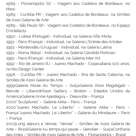
1989 - Florianópolis SC - Viagem aos Castelos de Bordeaux, no
Masc
1989 - Curitiba PR - Viagem aos Castelos de Bordeaux, na Simões
de Assis Galeria de Arte
1989 - São Paulo SP - Viagem aos Castelos de Bordeaux, no Espaço
D'Artefacto
1990 - Lisboa (Portugal) - Individual, na Galeria Alfa-Mixta
1991 - Paris (França) - Individual, na Galerie L'Entrée des Artistes
1991 - Montevidéu (Uruguai) - Individual, na Galeria Latina
1991 - Roma (Itália) - Individual, na Galeria Cândido Portinari
1991 - Paris (França) - Individual, na Galeria Inter Art
1992 - Rio de Janeiro RJ - Juarez Machado - Copacabana 100 anos,
no Rio Design Center
1998 - Curitiba PR - Juarez Machado - Ilha de Santa Catarina, na
Simões de Assis Galeria de Arte
1999Galerie Passe du Temps – SuíçaGaleria Alice Mogabgab –
Beirute – LíbanoWilson Gallery – Boston – Estados Unidos da
AméricaGalerie Anne Apesteguy – Deauville – França
2000“Sculptures” – Galerie Akka – Paris – França
2002“Juarez Machado, Le Libertin” – Galerie Akka – Paris –
França“Juarez Machado, Le Libertin” – Galerie du Minotaure – Paris
– França
2003Long séjours à Venise, “Venise” – Simões de Assis Galeria de
Arte – BrasilGalerie Au temps qui passe – Genolier – SuiçaConfraria
das Artes – Simões de Assis Galeria de Arte – Florianópolis – Brasil