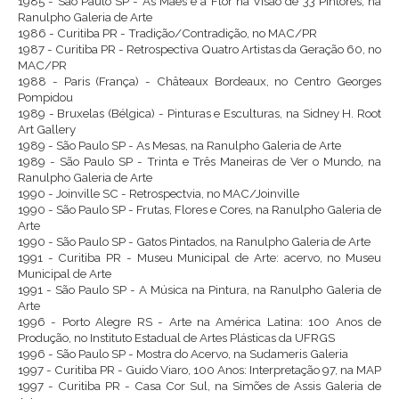
1985 - São Paulo SP - As Mães e a Flor na Visão de 33 Pintores, na
Ranulpho Galeria de Arte
1986 - Curitiba PR - Tradição/Contradição, no MAC/PR
1987 - Curitiba PR - Retrospectiva Quatro Artistas da Geração 60, no
MAC/PR
1988 - Paris (França) - Châteaux Bordeaux, no Centro Georges
Pompidou
1989 - Bruxelas (Bélgica) - Pinturas e Esculturas, na Sidney H. Root
Art Gallery
1989 - São Paulo SP - As Mesas, na Ranulpho Galeria de Arte
1989 - São Paulo SP - Trinta e Três Maneiras de Ver o Mundo, na
Ranulpho Galeria de Arte
1990 - Joinville SC - Retrospectvia, no MAC/Joinville
1990 - São Paulo SP - Frutas, Flores e Cores, na Ranulpho Galeria de
Arte
1990 - São Paulo SP - Gatos Pintados, na Ranulpho Galeria de Arte
1991 - Curitiba PR - Museu Municipal de Arte: acervo, no Museu
Municipal de Arte
1991 - São Paulo SP - A Música na Pintura, na Ranulpho Galeria de
Arte
1996 - Porto Alegre RS - Arte na América Latina: 100 Anos de
Produção, no Instituto Estadual de Artes Plásticas da UFRGS
1996 - São Paulo SP - Mostra do Acervo, na Sudameris Galeria
1997 - Curitiba PR - Guido Viaro, 100 Anos: Interpretação 97, na MAP
1997 - Curitiba PR - Casa Cor Sul, na Simões de Assis Galeria de