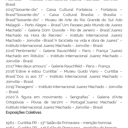
Brasil
2015"Soixante-dix" – Caixa Cultural Fortaleza – Fortaleza –
Brasil"Soixante-dix" – Caixa Cultural Brasília – Brasília –
Brasil"Soixante-dix" – Museu de Arte do Rio Grande do Sul Ado
Malagoli – Porto Alegre – Brasil“Um Passeio pelo Mundo de Juarez
Machado” – Galeria Dom Quixote – Rio de Janeiro – Brasil“Juarez
Machado na Hora do Recreio” – Instituto Internacional Juarez
Machado – Joinville –Brasil“A bicicleta na vida e obra de Juarez” –
Instituto Internacional Juarez Machado – Joinville – Brasil
2016“Pentimento” – Galerie Rauschfeld – Paris – França “Juarez
Machado em Rótulos” – Instituto Internacional Juarez Machado –
Joinville - Brasil
2017“Mes deux amours” – Galerie Rauchfeld – Paris – França
2018“Estive e estou Curitiba” – Museu Guido Viaro – Curitiba –
Brasil“Dos 11 aos 77” – Instituto Internacional Juarez Machado –
Joinville – Brasil
2019“Paisagens” – Instituto Internacional Juarez Machado – Joinville
– Brasil
2020“A figura em movimento – Serigrafias” – Galeria d'Arte
Ortopóvoa – Póvoa de Varzim – Portugal“Juarez Machado” –
Instituto Internacional Juarez Machado – Joinville – Brasil
Exposições Coletivas
1961 - Curitiba PR - 13º Salão da Primavera - menção honrosa
1962 - Curitiba PR - 14º Salão da Primavera - medalha de bronze