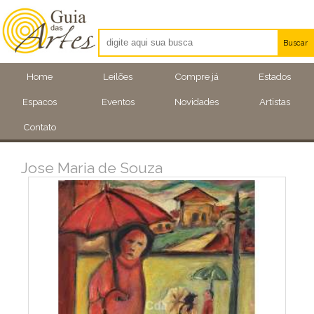
Buscar
Artistas
Home
Leilões
Compre já
Estados
Eventos
Espacos
Eventos
Novidades
Artistas
Locais
Contato
Jose Maria de Souza