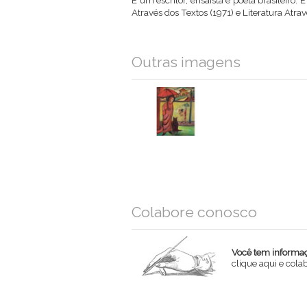
É um escritor, ensaísta e poeta brasileiro. 
Através dos Textos (1971) e Literatura Atrav
Outras imagens
Colabore conosco
Você tem informaçõ
clique aqui e col