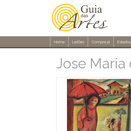
Home
Leilões
Compre já
Estados
Jose Maria