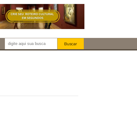
Buscar
Newsletter!
Artistas
Eventos
Locais
iar