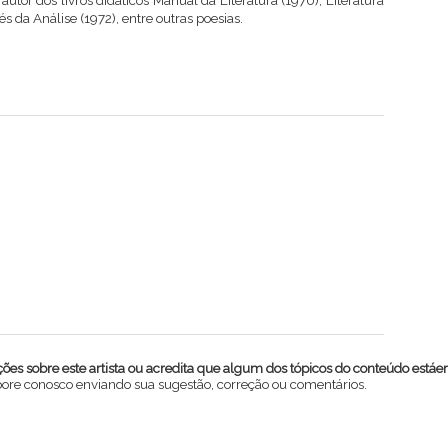
É autor dos livros didáticos Manual da Literatura (1970), Literatura
és da Análise (1972), entre outras poesias.
es sobre este artista ou acredita que algum dos tópicos do conteúdo estáe
abore conosco enviando sua sugestão, correção ou comentários.