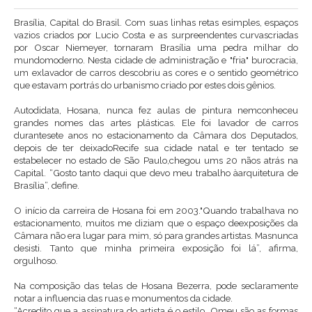
Brasília, Capital do Brasil. Com suas linhas retas esimples, espaços
vazios criados por Lucio Costa e as surpreendentes curvascriadas
por Oscar Niemeyer, tornaram Brasília uma pedra milhar do
mundomoderno. Nesta cidade de administração e "fria" burocracia,
um exlavador de carros descobriu as cores e o sentido geométrico
que estavam portrás do urbanismo criado por estes dois gênios.
Autodidata, Hosana, nunca fez aulas de pintura nemconheceu
grandes nomes das artes plásticas. Ele foi lavador de carros
durantesete anos no estacionamento da Câmara dos Deputados,
depois de ter deixadoRecife sua cidade natal e ter tentado se
estabelecer no estado de São Paulo,chegou ums 20 nãos atrás na
Capital. “Gosto tanto daqui que devo meu trabalho àarquitetura de
Brasília”, define.
O início da carreira de Hosana foi em 2003."Quando trabalhava no
estacionamento, muitos me diziam que o espaço deexposições da
Câmara não era lugar para mim, só para grandes artistas. Masnunca
desisti. Tanto que minha primeira exposição foi lá”, afirma,
orgulhoso.
Na composição das telas de Hosana Bezerra, pode seclaramente
notar a influencia das ruas e monumentos da cidade.
“Acredito que a assinatura do artista é o estilo. Omeu são as formas