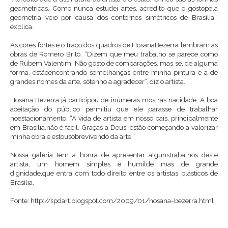
geométricas. Como nunca estudei artes, acredito que o gostopela
geometria veio por causa dos contornos simétricos de Brasília”,
explica.
As cores fortes e o traço dos quadros de HosanaBezerra lembram as
obras de Romero Brito. “Dizem que meu trabalho se parece como
de Rubem Valentim. Não gosto de comparações, mas se, de alguma
forma, estãoencontrando semelhanças entre minha pintura e a de
grandes nomes da arte, sótenho a agradecer”, diz o artista.
Hosana Bezerra já participou de inúmeras mostras nacidade. A boa
aceitação do público permitiu que ele parasse de trabalhar
noestacionamento. “A vida de artista em nosso país, principalmente
em Brasília,não é fácil. Graças a Deus, estão começando a valorizar
minha obra e estousobrevivendo da arte.”
Nossa galeria tem a honra de apresentar algunstrabalhos deste
artista, um homem simples e humilde mas de grande
dignidade,que entra com todo direito entre os artistas plásticos de
Brasília.
Fonte: http://spdart.blogspot.com/2009/01/hosana-bezerra.html