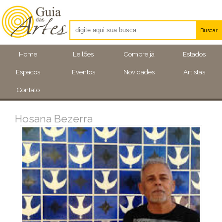
Buscar
Artistas
Home
Leilões
Compre já
Estados
Eventos
Espacos
Eventos
Novidades
Artistas
Locais
Contato
Hosana Bezerra