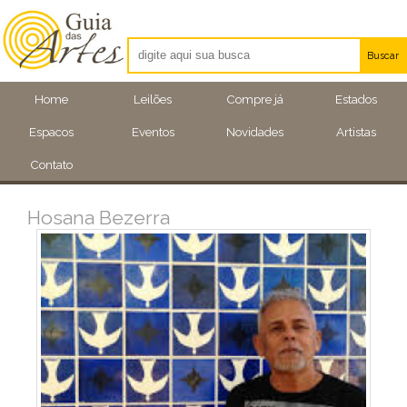
Buscar
Artistas
Home
Leilões
Compre já
Estados
Eventos
Espacos
Eventos
Novidades
Artistas
Locais
Contato
Hosana Bezerra