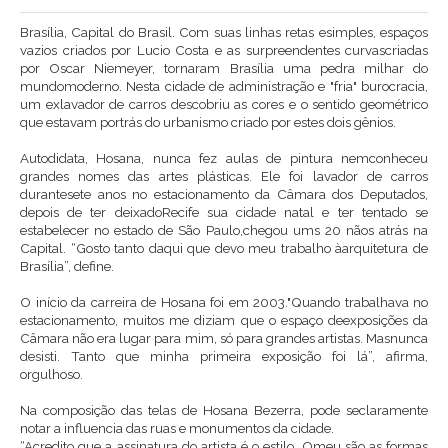
Brasília, Capital do Brasil. Com suas linhas retas esimples, espaços
vazios criados por Lucio Costa e as surpreendentes curvascriadas
por Oscar Niemeyer, tornaram Brasília uma pedra milhar do
mundomoderno. Nesta cidade de administração e "fria" burocracia,
um exlavador de carros descobriu as cores e o sentido geométrico
que estavam portrás do urbanismo criado por estes dois gênios.
Autodidata, Hosana, nunca fez aulas de pintura nemconheceu
grandes nomes das artes plásticas. Ele foi lavador de carros
durantesete anos no estacionamento da Câmara dos Deputados,
depois de ter deixadoRecife sua cidade natal e ter tentado se
estabelecer no estado de São Paulo,chegou ums 20 nãos atrás na
Capital. “Gosto tanto daqui que devo meu trabalho àarquitetura de
Brasília”, define.
O início da carreira de Hosana foi em 2003."Quando trabalhava no
estacionamento, muitos me diziam que o espaço deexposições da
Câmara não era lugar para mim, só para grandes artistas. Masnunca
desisti. Tanto que minha primeira exposição foi lá”, afirma,
orgulhoso.
Na composição das telas de Hosana Bezerra, pode seclaramente
notar a influencia das ruas e monumentos da cidade.
“Acredito que a assinatura do artista é o estilo. Omeu são as formas