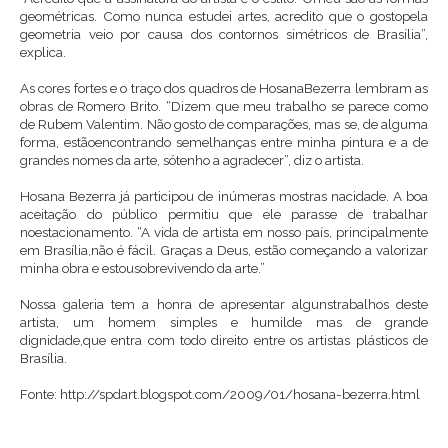
geométricas. Como nunca estudei artes, acredito que o gostopela
geometria veio por causa dos contornos simétricos de Brasília”,
explica.
As cores fortes e o traço dos quadros de HosanaBezerra lembram as
obras de Romero Brito. “Dizem que meu trabalho se parece como
de Rubem Valentim. Não gosto de comparações, mas se, de alguma
forma, estãoencontrando semelhanças entre minha pintura e a de
grandes nomes da arte, sótenho a agradecer”, diz o artista.
Hosana Bezerra já participou de inúmeras mostras nacidade. A boa
aceitação do público permitiu que ele parasse de trabalhar
noestacionamento. “A vida de artista em nosso país, principalmente
em Brasília,não é fácil. Graças a Deus, estão começando a valorizar
minha obra e estousobrevivendo da arte.”
Nossa galeria tem a honra de apresentar algunstrabalhos deste
artista, um homem simples e humilde mas de grande
dignidade,que entra com todo direito entre os artistas plásticos de
Brasília.
Fonte: http://spdart.blogspot.com/2009/01/hosana-bezerra.html