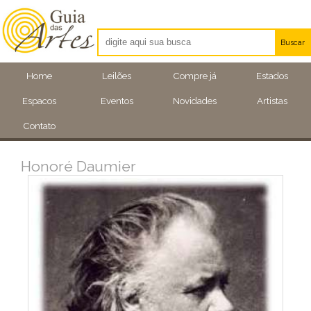
Buscar
Artistas
Home
Leilões
Compre já
Estados
Eventos
Espacos
Eventos
Novidades
Artistas
Locais
Contato
Honoré Daumier