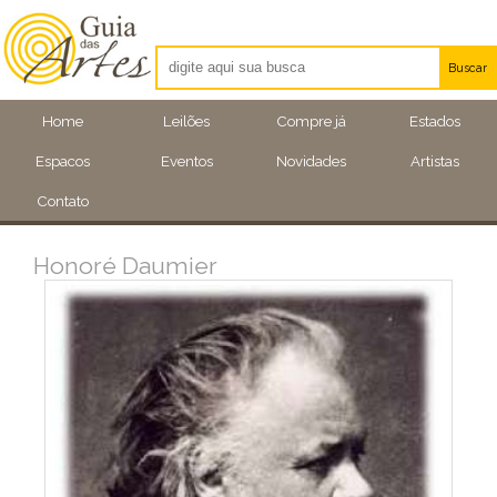
Buscar
Artistas
Home
Leilões
Compre já
Estados
Eventos
Espacos
Eventos
Novidades
Artistas
Locais
Contato
Honoré Daumier