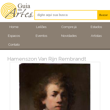
Buscar
Artistas
Home
Leilões
Compre já
Estados
Eventos
Espacos
Eventos
Novidades
Artistas
Locais
Contato
Hamenszon Van Rijn Rembrandt