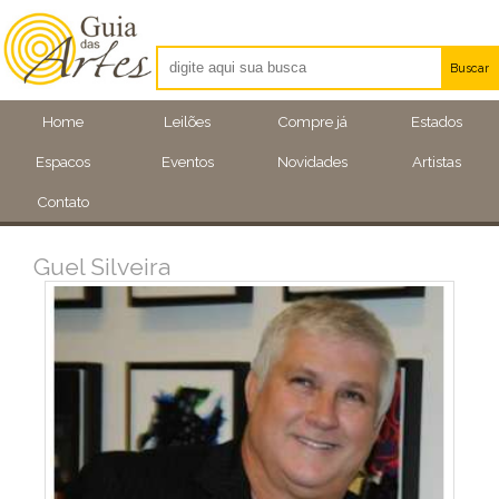
Buscar
Artistas
Home
Leilões
Compre já
Estados
Eventos
Espacos
Eventos
Novidades
Artistas
Locais
Contato
Guel Silveira