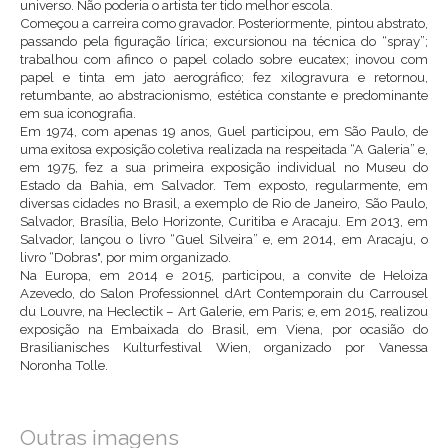
universo. Não poderia o artista ter tido melhor escola.
Começou a carreira como gravador. Posteriormente, pintou abstrato,
passando pela figuração lírica; excursionou na técnica do “spray”;
trabalhou com afinco o papel colado sobre eucatex; inovou com
papel e tinta em jato aerográfico; fez xilogravura e retornou,
retumbante, ao abstracionismo, estética constante e predominante
em sua iconografia.
Em 1974, com apenas 19 anos, Guel participou, em São Paulo, de
uma exitosa exposição coletiva realizada na respeitada “A Galeria” e,
em 1975, fez a sua primeira exposição individual no Museu do
Estado da Bahia, em Salvador. Tem exposto, regularmente, em
diversas cidades no Brasil, a exemplo de Rio de Janeiro, São Paulo,
Salvador, Brasília, Belo Horizonte, Curitiba e Aracaju. Em 2013, em
Salvador, lançou o livro “Guel Silveira” e, em 2014, em Aracaju, o
livro “Dobras", por mim organizado.
Na Europa, em 2014 e 2015, participou, a convite de Heloiza
Azevedo, do Salon Professionnel dArt Contemporain du Carrousel
du Louvre, na Heclectik – Art Galerie, em Paris; e, em 2015, realizou
exposição na Embaixada do Brasil, em Viena, por ocasião do
Brasilianisches Kulturfestival Wien, organizado por Vanessa
Noronha Tolle.
Outras imagens