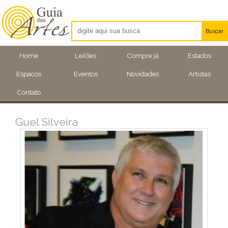
Buscar
Artistas
Home
Leilões
Compre já
Estados
Eventos
Espacos
Eventos
Novidades
Artistas
Locais
Contato
Guel Silveira