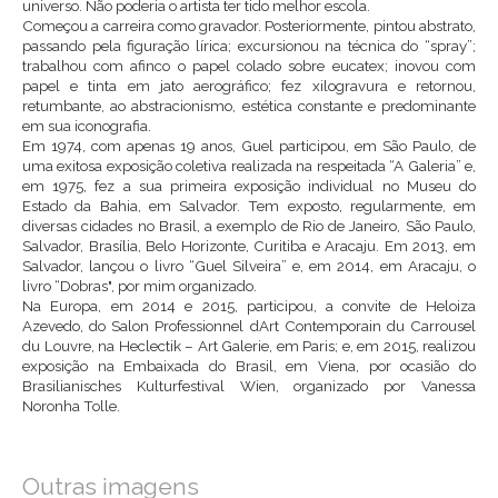
universo. Não poderia o artista ter tido melhor escola.
Começou a carreira como gravador. Posteriormente, pintou abstrato,
passando pela figuração lírica; excursionou na técnica do “spray”;
trabalhou com afinco o papel colado sobre eucatex; inovou com
papel e tinta em jato aerográfico; fez xilogravura e retornou,
retumbante, ao abstracionismo, estética constante e predominante
em sua iconografia.
Em 1974, com apenas 19 anos, Guel participou, em São Paulo, de
uma exitosa exposição coletiva realizada na respeitada “A Galeria” e,
em 1975, fez a sua primeira exposição individual no Museu do
Estado da Bahia, em Salvador. Tem exposto, regularmente, em
diversas cidades no Brasil, a exemplo de Rio de Janeiro, São Paulo,
Salvador, Brasília, Belo Horizonte, Curitiba e Aracaju. Em 2013, em
Salvador, lançou o livro “Guel Silveira” e, em 2014, em Aracaju, o
livro “Dobras", por mim organizado.
Na Europa, em 2014 e 2015, participou, a convite de Heloiza
Azevedo, do Salon Professionnel dArt Contemporain du Carrousel
du Louvre, na Heclectik – Art Galerie, em Paris; e, em 2015, realizou
exposição na Embaixada do Brasil, em Viena, por ocasião do
Brasilianisches Kulturfestival Wien, organizado por Vanessa
Noronha Tolle.
Outras imagens