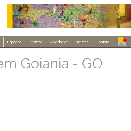
Espacos
Eventos
Novidades
Artistas
Contato
Assine nosso 
m Goiania - GO
Env