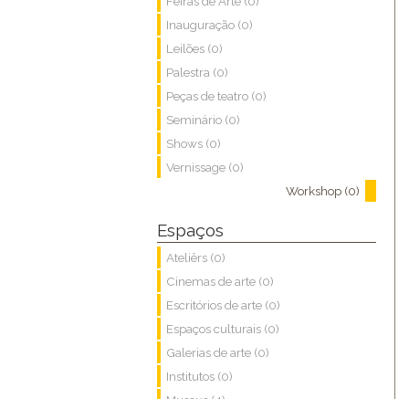
Feiras de Arte (0)
Inauguração (0)
Leilões (0)
Palestra (0)
Peças de teatro (0)
Seminário (0)
Shows (0)
Vernissage (0)
Workshop (0)
Espaços
Ateliêrs (0)
Cinemas de arte (0)
Escritórios de arte (0)
Espaços culturais (0)
Galerias de arte (0)
Institutos (0)
Museus (4)