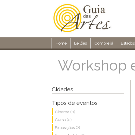
Home
Leilões
Compre já
Estados
Workshop e
Cidades
Tipos de eventos
Cinema (0)
Curso (0)
Exposições (2)