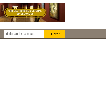
Buscar
Newsletter!
Artistas
Eventos
Locais
iar