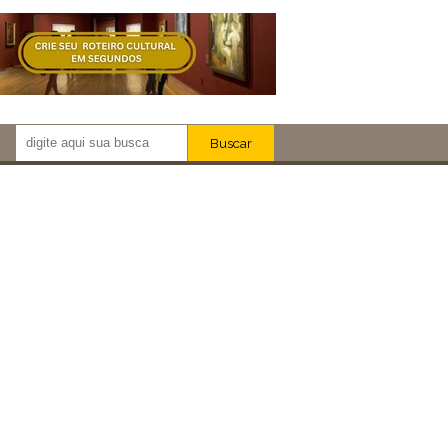
Buscar
Newsletter!
Artistas
Eventos
Locais
iar