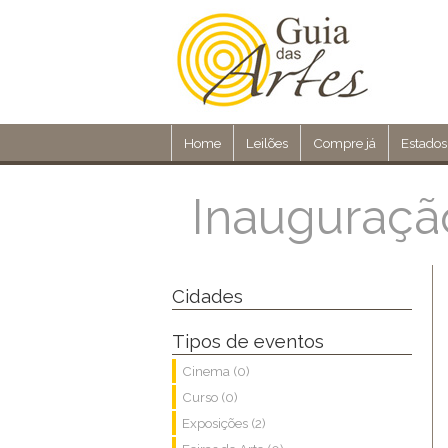
Home
Leilões
Compre já
Estados
Inauguraçã
Cidades
Tipos de eventos
Cinema (0)
Curso (0)
Exposições (2)