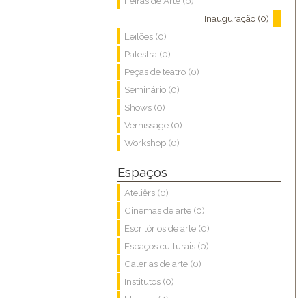
Feiras de Arte (0)
Inauguração (0)
Leilões (0)
Palestra (0)
Peças de teatro (0)
Seminário (0)
Shows (0)
Vernissage (0)
Workshop (0)
Espaços
Ateliêrs (0)
Cinemas de arte (0)
Escritórios de arte (0)
Espaços culturais (0)
Galerias de arte (0)
Institutos (0)
Museus (4)