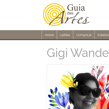
Home
Leilões
Compre já
Estados
Gigi Wande