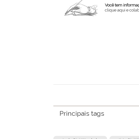
Você tem informaçõ
clique aqui e col
Nome
Email
Mensagem
Principais tags