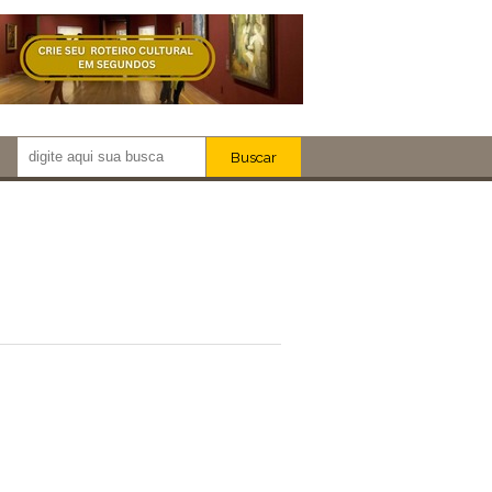
Buscar
Newsletter!
Artistas
Eventos
Locais
iar