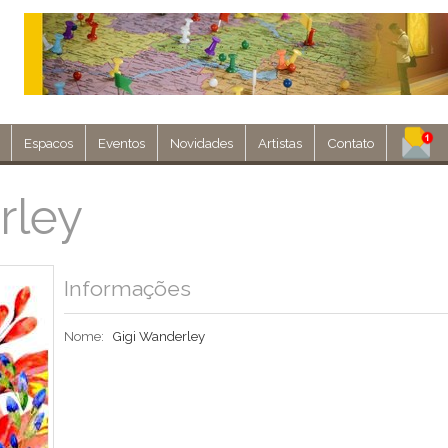
Espacos
Eventos
Novidades
Artistas
Contato
Assine nosso 
rley
Env
Informações
Nome:
Gigi Wanderley