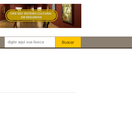
Buscar
Newsletter!
Artistas
Eventos
Locais
iar