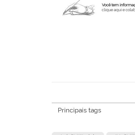
Você tem informaçõ
clique aqui e col
Nome
Email
Mensagem
Principais tags