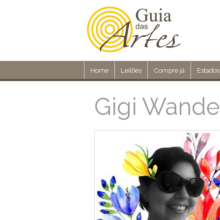
Home
Leilões
Compre já
Estados
Gigi Wande