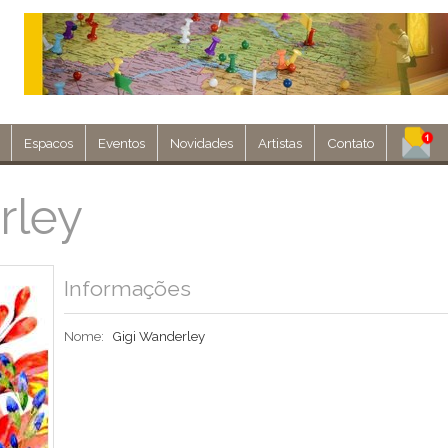
Espacos
Eventos
Novidades
Artistas
Contato
Assine nosso 
rley
Env
Informações
Nome:
Gigi Wanderley