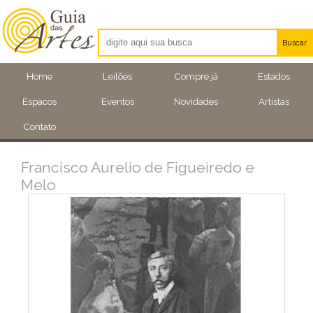
Buscar
Artistas
Home
Leilões
Compre já
Estados
Eventos
Espacos
Eventos
Novidades
Artistas
Locais
Contato
Francisco Aurelio de Figueiredo e
Melo