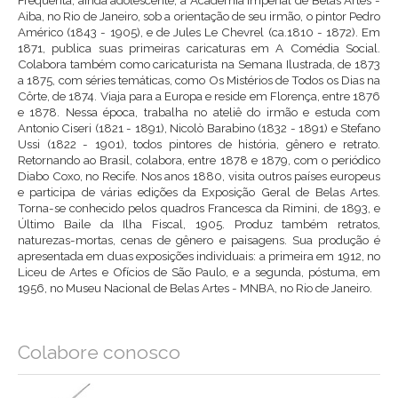
Freqüenta, ainda adolescente, a Academia Imperial de Belas Artes -
Aiba, no Rio de Janeiro, sob a orientação de seu irmão, o pintor Pedro
Américo (1843 - 1905), e de Jules Le Chevrel (ca.1810 - 1872). Em
1871, publica suas primeiras caricaturas em A Comédia Social.
Colabora também como caricaturista na Semana Ilustrada, de 1873
a 1875, com séries temáticas, como Os Mistérios de Todos os Dias na
Côrte, de 1874. Viaja para a Europa e reside em Florença, entre 1876
e 1878. Nessa época, trabalha no ateliê do irmão e estuda com
Antonio Ciseri (1821 - 1891), Nicolò Barabino (1832 - 1891) e Stefano
Ussi (1822 - 1901), todos pintores de história, gênero e retrato.
Retornando ao Brasil, colabora, entre 1878 e 1879, com o periódico
Diabo Coxo, no Recife. Nos anos 1880, visita outros países europeus
e participa de várias edições da Exposição Geral de Belas Artes.
Torna-se conhecido pelos quadros Francesca da Rimini, de 1893, e
Último Baile da Ilha Fiscal, 1905. Produz também retratos,
naturezas-mortas, cenas de gênero e paisagens. Sua produção é
apresentada em duas exposições individuais: a primeira em 1912, no
Liceu de Artes e Ofícios de São Paulo, e a segunda, póstuma, em
1956, no Museu Nacional de Belas Artes - MNBA, no Rio de Janeiro.
Colabore conosco