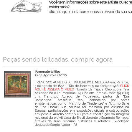
Você tem informações sobre este artista ou acr
estáerrado?
clique aqui e colabore conosco enviando sua su
Nome
Email
Mensagem
Peças sendo leiloadas, compre agora
iArremate leilões
18 de Agosto às 20:00
FRANCISCO AURELIO DE FIGUEIREDO E MELLO (Areia, Paraíba,
3 de agosto de 1854 — Rio de Janeiro, 9 de abril de 1916)
CLICK
AQUI E ASSISTA O VIDEO
Floresta da Tijuca Óleo sobre Tela
Assinado no c.i.e. Medidas: 74 x 82 cm. Emoldurado: 94 x 103
cm. Francisco Aurélio de Figueiredo, pintor da "Era
Romântica" brasileira, ficou conhecido por obras
emblemáticas como "Martírio de Tiradentes" e "Último Baile
da Ilha Fiscal". Sua carreira foi marcada por estudos na
Europa, participações em exposições oficiais e colaborações
em jornais. Aurélio contribuiu para a construção da imagem
nacionalista e civilizada do Brasil durante o Segundo Reinado,
através de suas pinturas históricas e retratos. Ex-coleção
deputado Sergio Nader - RJ