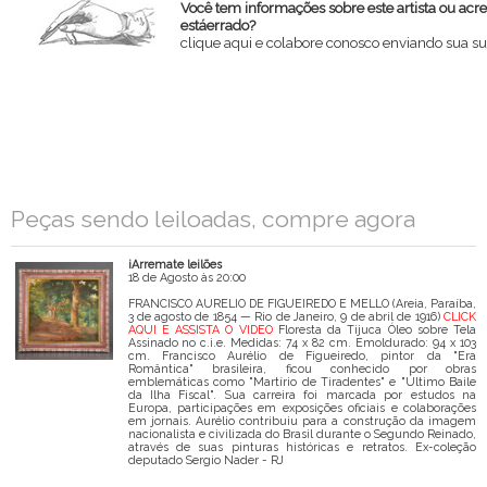
Você tem informações sobre este artista ou acr
estáerrado?
clique aqui e colabore conosco enviando sua su
Nome
Email
Mensagem
Peças sendo leiloadas, compre agora
iArremate leilões
18 de Agosto às 20:00
FRANCISCO AURELIO DE FIGUEIREDO E MELLO (Areia, Paraíba,
3 de agosto de 1854 — Rio de Janeiro, 9 de abril de 1916)
CLICK
AQUI E ASSISTA O VIDEO
Floresta da Tijuca Óleo sobre Tela
Assinado no c.i.e. Medidas: 74 x 82 cm. Emoldurado: 94 x 103
cm. Francisco Aurélio de Figueiredo, pintor da "Era
Romântica" brasileira, ficou conhecido por obras
emblemáticas como "Martírio de Tiradentes" e "Último Baile
da Ilha Fiscal". Sua carreira foi marcada por estudos na
Europa, participações em exposições oficiais e colaborações
em jornais. Aurélio contribuiu para a construção da imagem
nacionalista e civilizada do Brasil durante o Segundo Reinado,
através de suas pinturas históricas e retratos. Ex-coleção
deputado Sergio Nader - RJ