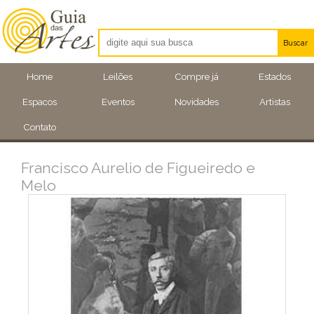
Buscar
Artistas
Home
Leilões
Compre já
Estados
Eventos
Espacos
Eventos
Novidades
Artistas
Locais
Contato
Francisco Aurelio de Figueiredo e
Melo