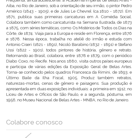
Freqüenta, ainda adolescente, a Academia Imperial de Belas Artes -
Aiba, no Rio de Janeiro, sob a orientação de seu irmão, o pintor Pedro
Américo (1843 - 1905), e de Jules Le Chevrel (ca.1810 - 1872). Em
1871, publica suas primeiras caricaturas em A Comédia Social.
Colabora também como caricaturista na Semana Ilustrada, de 1873
a 1875, com séries temáticas, como Os Mistérios de Todos os Dias na
Côrte, de 1874. Viaja para a Europa e reside em Florença, entre 1876
e 1878. Nessa época, trabalha no ateliê do irmão e estuda com
Antonio Ciseri (1821 - 1891), Nicolò Barabino (1832 - 1891) e Stefano
Ussi (1822 - 1901), todos pintores de história, gênero e retrato.
Retornando ao Brasil, colabora, entre 1878 e 1879, com o periódico
Diabo Coxo, no Recife. Nos anos 1880, visita outros países europeus
e participa de várias edições da Exposição Geral de Belas Artes.
Torna-se conhecido pelos quadros Francesca da Rimini, de 1893, e
Último Baile da Ilha Fiscal, 1905. Produz também retratos,
naturezas-mortas, cenas de gênero e paisagens. Sua produção é
apresentada em duas exposições individuais: a primeira em 1912, no
Liceu de Artes e Ofícios de São Paulo, e a segunda, póstuma, em
1956, no Museu Nacional de Belas Artes - MNBA, no Rio de Janeiro.
Colabore conosco