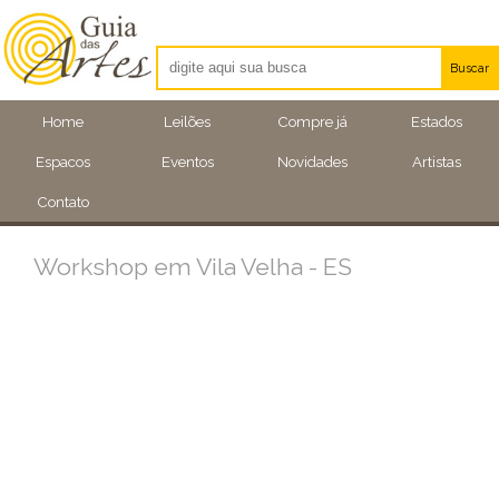
Buscar
Artistas
Home
Leilões
Compre já
Estados
Eventos
Espacos
Eventos
Novidades
Artistas
Locais
Contato
Workshop em Vila Velha - ES