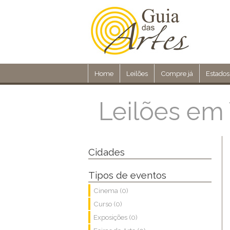
Home
Leilões
Compre já
Estados
Leilões em 
Cidades
Tipos de eventos
Cinema (0)
Curso (0)
Exposições (0)