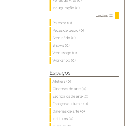
Feiras de Arte (0)
Inauguração (0)
Leilões (0)
Palestra (0)
Peças de teatro (0)
Seminário (0)
Shows (0)
Vernissage (0)
Workshop (0)
Espaços
Ateliêrs (0)
Cinemas de arte (0)
Escritórios de arte (0)
Espaços culturais (0)
Galerias de arte (0)
Institutos (0)
Museus (5)