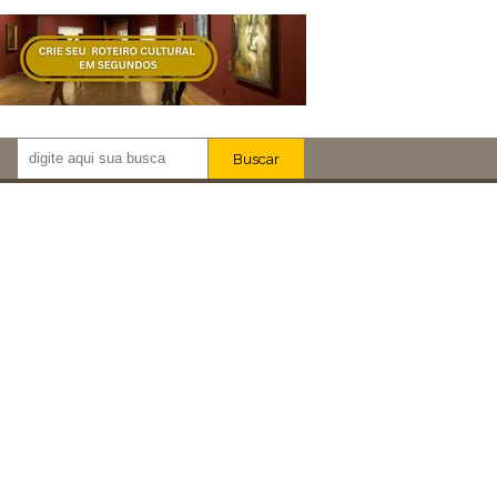
Buscar
Newsletter!
Artistas
Eventos
Locais
iar