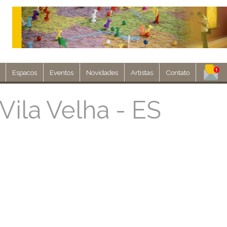
Espacos
Eventos
Novidades
Artistas
Contato
Assine nosso 
Vila Velha - ES
Env