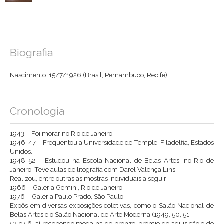
Biografia
Nascimento: 15/7/1926 (Brasil, Pernambuco, Recife).
Cronologia
1943 – Foi morar no Rio de Janeiro.
1946-47 – Frequentou a Universidade de Temple, Filadélfia, Estados
Unidos.
1948-52 – Estudou na Escola Nacional de Belas Artes, no Rio de
Janeiro. Teve aulas de litografia com Darel Valença Lins.
Realizou, entre outras as mostras individuais a seguir:
1966 – Galeria Gemini, Rio de Janeiro.
1976 – Galeria Paulo Prado, São Paulo,
Expôs em diversas exposições coletivas, como o Salão Nacional de
Belas Artes e o Salão Nacional de Arte Moderna (1949, 50, 51,
53 e 56, aí recebendo medalha de bronze, prêmio de aquisição e de