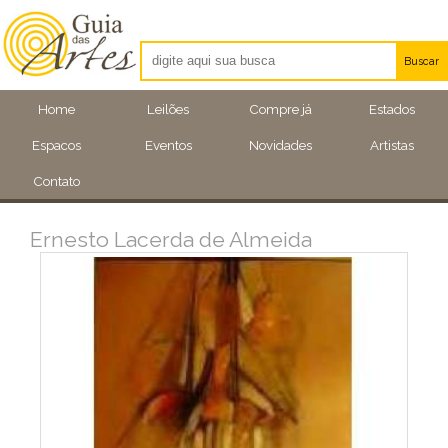
Buscar
Artistas
Home
Leilões
Compre já
Estados
Eventos
Espacos
Eventos
Novidades
Artistas
Locais
Contato
Ernesto Lacerda de Almeida