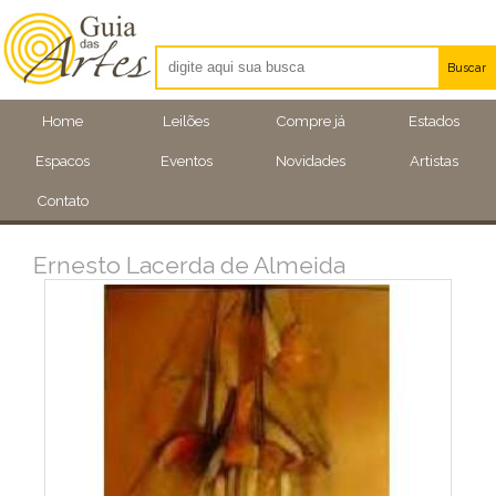
Buscar
Artistas
Home
Leilões
Compre já
Estados
Eventos
Espacos
Eventos
Novidades
Artistas
Locais
Contato
Ernesto Lacerda de Almeida