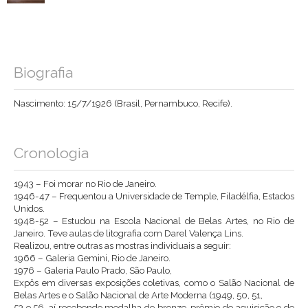
Biografia
Nascimento: 15/7/1926 (Brasil, Pernambuco, Recife).
Cronologia
1943 – Foi morar no Rio de Janeiro.
1946-47 – Frequentou a Universidade de Temple, Filadélfia, Estados
Unidos.
1948-52 – Estudou na Escola Nacional de Belas Artes, no Rio de
Janeiro. Teve aulas de litografia com Darel Valença Lins.
Realizou, entre outras as mostras individuais a seguir:
1966 – Galeria Gemini, Rio de Janeiro.
1976 – Galeria Paulo Prado, São Paulo,
Expôs em diversas exposições coletivas, como o Salão Nacional de
Belas Artes e o Salão Nacional de Arte Moderna (1949, 50, 51,
53 e 56, aí recebendo medalha de bronze, prêmio de aquisição e de