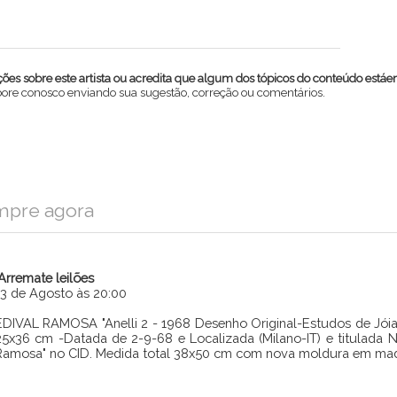
es sobre este artista ou acredita que algum dos tópicos do conteúdo estáe
abore conosco enviando sua sugestão, correção ou comentários.
mpre agora
iArremate leilões
13 de Agosto às 20:00
EDIVAL RAMOSA "Anelli 2 - 1968 Desenho Original-Estudos de Jóia
25x36 cm -Datada de 2-9-68 e Localizada (Milano-IT) e titulada N
Ramosa" no CID. Medida total 38x50 cm com nova moldura em made
Enviar