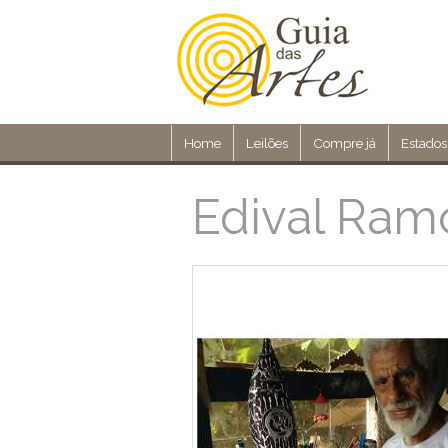
Home
Leilões
Compre já
Estados
Edival Ram