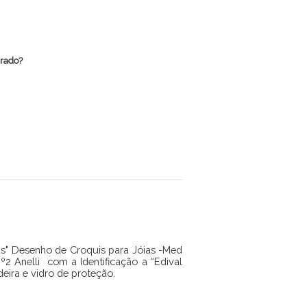
rrado?
s" Desenho de Croquis para Jóias -Med
º2 Anelli com a Identificação a “Edival
ira e vidro de proteção.