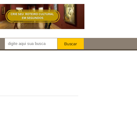
Buscar
Newsletter!
Artistas
Eventos
Locais
iar