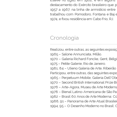
Esteve no Egito, em 1962, e em alguns 
destacamento do Exército brasileiro que 
1957 a 1967, na linha de armistício entre 
trabalhou com Pomodoro, Fontana e Baj e
1974, e fixou residência em Cabo Frio, RJ.
Cronologia
Realizou, entre outras, as seguintes exposiç
1965 – Salone Annunciata, Milão.
1970 – Galeria Richard Foncke, Gent, Bélgi
1975 – Petite Galerie, Rio de Janeiro.
1981, 84 – Ulieno Galeria de Arte, Ribeirão 
Participou, entre outras, das seguintes expo
1965 – Perpetuum Mobile, Galeria Dell'Obel
1970 – Second British International Prize Bi
1976 – Arte-Agora, Museu de Arte Moderna,
1978 – Bienal Latino-Americana de São Pau
1982 – Brasil 60 Anos de Arte Moderna: Co
1988, 91 – Panorama de Arte Atual Brasile
1994, 95 – O Desenho Moderno no Brasil: C