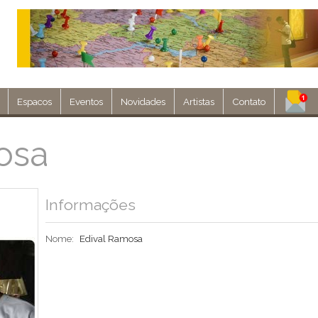
Espacos
Eventos
Novidades
Artistas
Contato
Assine nosso 
osa
Env
Informações
Nome:
Edival Ramosa