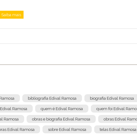
Saiba mais
l Ramosa
bibliografia Edival Ramosa
biografia Edival Ramosa
 Edival Ramosa
quem é Edival Ramosa
quem foi Edival Ramo
val Ramosa
obras e biografia Edival Ramosa
obras Edival Ram
obras Edival Ramosa
sobre Edival Ramosa
telas Edival Ramosa