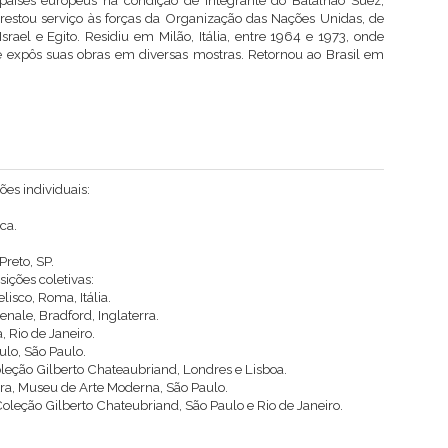
países europeus na condição de integrante do Batalhão Suez,
prestou serviço às forças da Organização das Nações Unidas, de
Israel e Egito. Residiu em Milão, Itália, entre 1964 e 1973, onde
 expôs suas obras em diversas mostras. Retornou ao Brasil em
ões individuais:
ca.
Preto, SP.
sições coletivas:
isco, Roma, Itália.
enale, Bradford, Inglaterra.
 Rio de Janeiro.
lo, São Paulo.
leção Gilberto Chateaubriand, Londres e Lisboa.
ira, Museu de Arte Moderna, São Paulo.
oleção Gilberto Chateubriand, São Paulo e Rio de Janeiro.