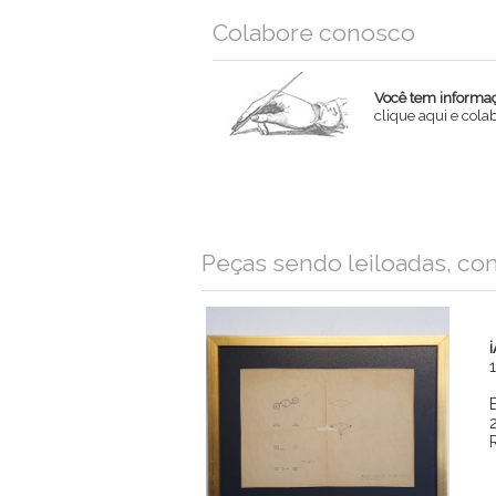
Colabore conosco
Você tem informaçõ
clique aqui e col
Nome
Email
Peças sendo leiloadas, co
Mensagem