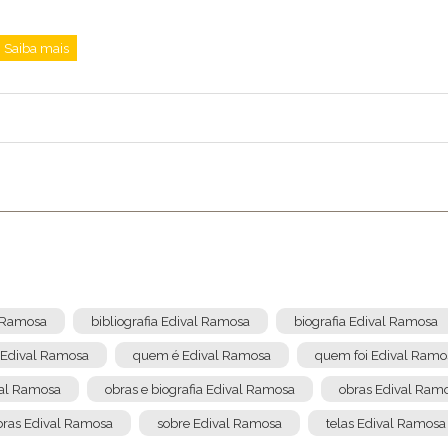
Saiba mais
l Ramosa
bibliografia Edival Ramosa
biografia Edival Ramosa
 Edival Ramosa
quem é Edival Ramosa
quem foi Edival Ramo
val Ramosa
obras e biografia Edival Ramosa
obras Edival Ram
obras Edival Ramosa
sobre Edival Ramosa
telas Edival Ramosa