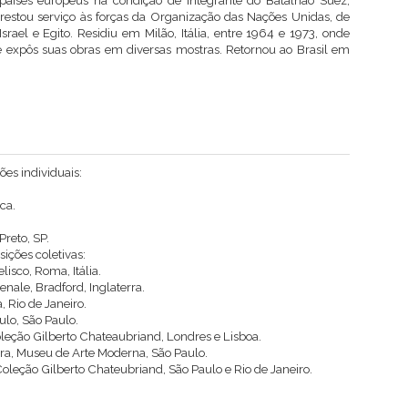
países europeus na condição de integrante do Batalhão Suez,
prestou serviço às forças da Organização das Nações Unidas, de
Israel e Egito. Residiu em Milão, Itália, entre 1964 e 1973, onde
 expôs suas obras em diversas mostras. Retornou ao Brasil em
ões individuais:
ca.
Preto, SP.
sições coletivas:
isco, Roma, Itália.
enale, Bradford, Inglaterra.
 Rio de Janeiro.
lo, São Paulo.
leção Gilberto Chateaubriand, Londres e Lisboa.
ira, Museu de Arte Moderna, São Paulo.
oleção Gilberto Chateubriand, São Paulo e Rio de Janeiro.