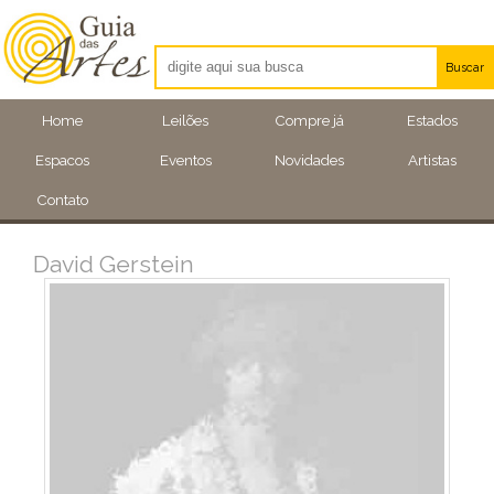
Buscar
Artistas
Home
Leilões
Compre já
Estados
Eventos
Espacos
Eventos
Novidades
Artistas
Locais
Contato
David Gerstein