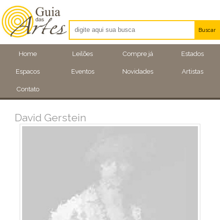
Buscar
Artistas
Home
Leilões
Compre já
Estados
Eventos
Espacos
Eventos
Novidades
Artistas
Locais
Contato
David Gerstein