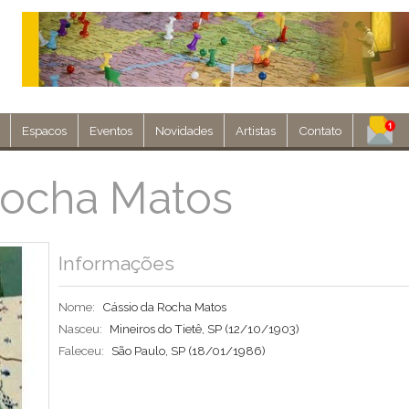
Espacos
Eventos
Novidades
Artistas
Contato
Assine nosso 
Rocha Matos
Env
Informações
Nome:
Cássio da Rocha Matos
Nasceu:
Mineiros do Tietê, SP
(12/10/1903)
Faleceu:
São Paulo, SP
(18/01/1986)