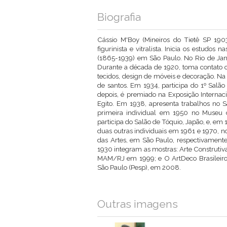
Biografia
Cássio M'Boy (Mineiros do Tietê SP 1903 
figurinista e vitralista. Inicia os estudo
(1865-1939) em São Paulo. No Rio de Janei
Durante a década de 1920, toma contato 
tecidos, design de móveis e decoração. N
de santos. Em 1934, participa do 1º Salão 
depois, é premiado na Exposição Internac
Egito. Em 1938, apresenta trabalhos no S
primeira individual em 1950 no Museu 
participa do Salão de Tóquio, Japão, e, em 1
duas outras individuais em 1961 e 1970, 
das Artes, em São Paulo, respectivamente
1930 integram as mostras: Arte Construtiv
MAM/RJ em 1999; e O ArtDeco Brasileiro: 
São Paulo (Pesp), em 2008.
Outras imagens