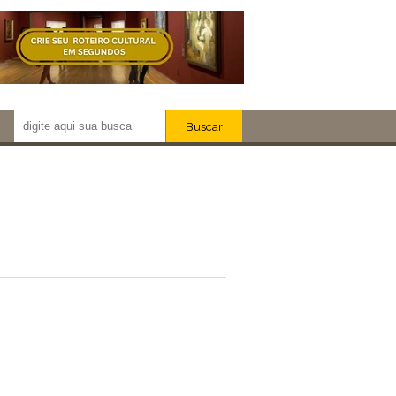
Buscar
Newsletter!
Artistas
Eventos
Locais
iar