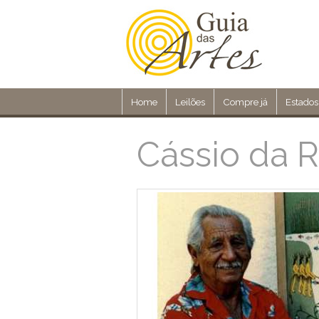
Home
Leilões
Compre já
Estados
Cássio da 