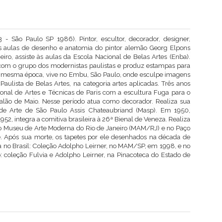
- São Paulo SP 1986). Pintor, escultor, decorador, designer,
s nas aulas de desenho e anatomia do pintor alemão Georg Elpons
ro, assiste às aulas da Escola Nacional de Belas Artes (Enba).
com o grupo dos modernistas paulistas e produz estampas para
a mesma época, vive no Embu, São Paulo, onde esculpe imagens
Paulista de Belas Artes, na categoria artes aplicadas. Três anos
ional de Artes e Técnicas de Paris com a escultura Fuga para o
alão de Maio. Nesse período atua como decorador. Realiza sua
de Arte de São Paulo Assis Chateaubriand (Masp). Em 1950,
952, integra a comitiva brasileira à 26ª Bienal de Veneza. Realiza
no Museu de Arte Moderna do Rio de Janeiro (MAM/RJ) e no Paço
. Após sua morte, os tapetes por ele desenhados na década de
a no Brasil: Coleção Adolpho Leirner, no MAM/SP, em 1998, e no
coleção Fulvia e Adolpho Leirner, na Pinacoteca do Estado de