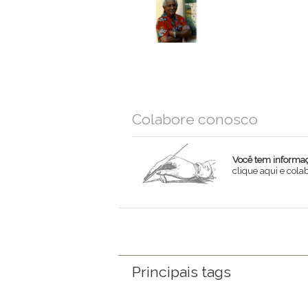
Colabore conosco
Você tem informaçõ
clique aqui e col
Nome
Email
Mensagem
Principais tags