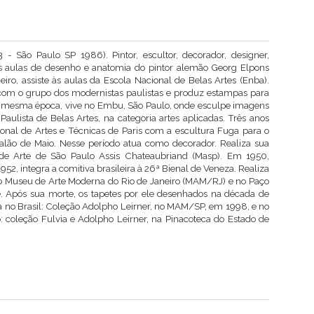
- São Paulo SP 1986). Pintor, escultor, decorador, designer,
s nas aulas de desenho e anatomia do pintor alemão Georg Elpons
ro, assiste às aulas da Escola Nacional de Belas Artes (Enba).
com o grupo dos modernistas paulistas e produz estampas para
a mesma época, vive no Embu, São Paulo, onde esculpe imagens
Paulista de Belas Artes, na categoria artes aplicadas. Três anos
ional de Artes e Técnicas de Paris com a escultura Fuga para o
alão de Maio. Nesse período atua como decorador. Realiza sua
de Arte de São Paulo Assis Chateaubriand (Masp). Em 1950,
952, integra a comitiva brasileira à 26ª Bienal de Veneza. Realiza
no Museu de Arte Moderna do Rio de Janeiro (MAM/RJ) e no Paço
. Após sua morte, os tapetes por ele desenhados na década de
a no Brasil: Coleção Adolpho Leirner, no MAM/SP, em 1998, e no
coleção Fulvia e Adolpho Leirner, na Pinacoteca do Estado de