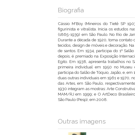
Biografia
Cássio M'Boy (Mineiros do Tietê SP 1903 
figurinista e vitralista. Inicia os estudo
(1865-1939) em São Paulo. No Rio de Janei
Durante a década de 1920, toma contato 
tecidos, design de móveis e decoração. N
de santos. Em 1934, participa do 1º Salão 
depois, é premiado na Exposição Internac
Egito. Em 1938, apresenta trabalhos no S
primeira individual em 1950 no Museu 
participa do Salão de Tóquio, Japão, e, em 1
duas outras individuais em 1961 e 1970, 
das Artes, em São Paulo, respectivamente
1930 integram as mostras: Arte Construtiv
MAM/RJ em 1999; e O ArtDeco Brasileiro: 
São Paulo (Pesp), em 2008.
Outras imagens