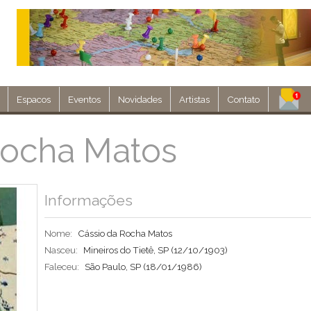
Espacos
Eventos
Novidades
Artistas
Contato
Assine nosso 
Rocha Matos
Env
Informações
Nome:
Cássio da Rocha Matos
Nasceu:
Mineiros do Tietê, SP
(12/10/1903)
Faleceu:
São Paulo, SP
(18/01/1986)