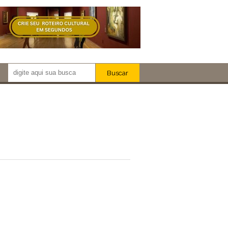
Buscar
Newsletter!
Artistas
Eventos
Locais
iar