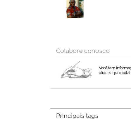
Colabore conosco
Você tem informaçõ
clique aqui e col
Nome
Email
Mensagem
Principais tags