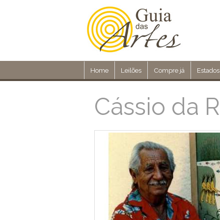
Home
Leilões
Compre já
Estados
Cássio da 