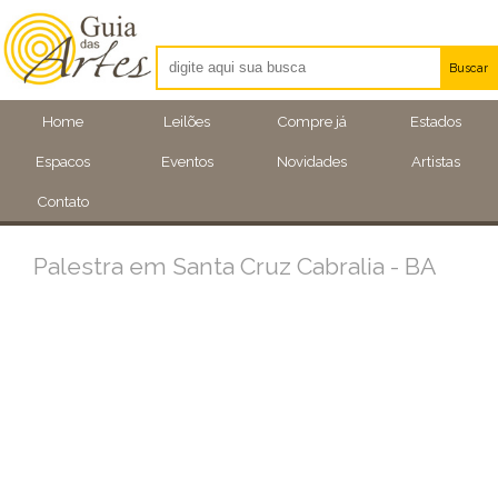
Buscar
Artistas
Home
Leilões
Compre já
Estados
Eventos
Espacos
Eventos
Novidades
Artistas
Locais
Contato
Palestra em Santa Cruz Cabralia - BA