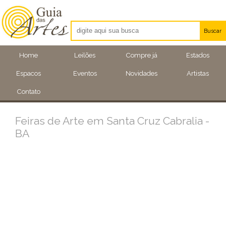
Buscar
Artistas
Home
Leilões
Compre já
Estados
Eventos
Espacos
Eventos
Novidades
Artistas
Locais
Contato
Feiras de Arte em Santa Cruz Cabralia -
BA