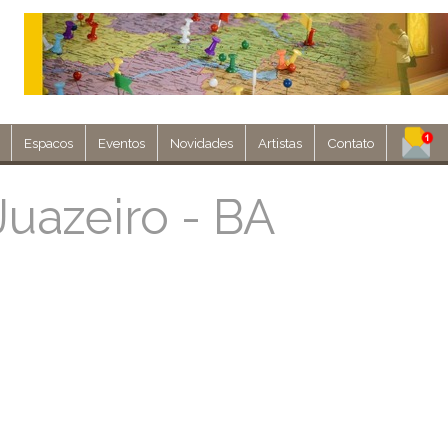
Espacos
Eventos
Novidades
Artistas
Contato
Assine nosso 
uazeiro - BA
Env