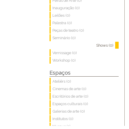
Feiras de Arte (0)
Inauguração (0)
Leilões (0)
Palestra (0)
Peças de teatro (0)
Seminário (0)
Shows (0)
Vernissage (0)
Workshop (0)
Espaços
Ateliêrs (0)
Cinemas de arte (0)
Escritórios de arte (0)
Espaços culturais (0)
Galerias de arte (0)
Institutos (0)
Museus (1)