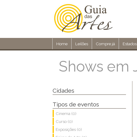
Home
Leilões
Compre já
Estados
Shows em J
Cidades
Tipos de eventos
Cinema (0)
Curso (0)
Exposições (0)