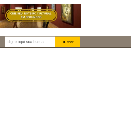
Buscar
Newsletter!
Artistas
Eventos
Locais
iar