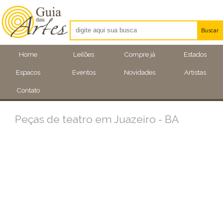
Buscar
Artistas
Home
Leilões
Compre já
Estados
Eventos
Espacos
Eventos
Novidades
Artistas
Locais
Contato
Peças de teatro em Juazeiro - BA