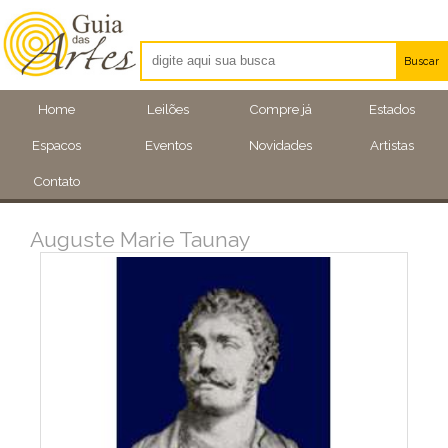
Buscar
Artistas
Home
Leilões
Compre já
Estados
Eventos
Espacos
Eventos
Novidades
Artistas
Locais
Contato
Auguste Marie Taunay