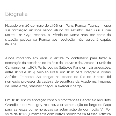
Biografia
Nascido em 26 de maio de 1768 em Paris, França, Taunay iniciou
sua formação artística sendo aluno do escultor Jean Guillaume
Moitte. Em 1792, recebeu o Prêmio de Roma mas, por conta da
situação política da França pós revolução, não viajou à capital
italiana.
Ainda morando em Paris, o artista foi contratado para fazer a
decoração da escadaria do Palácio do Louvre e do Arco do Triunfo do
Carrousel, em 1807. Participou do Salão de Paris, em várias edições,
entre 1808 e 1814. Veio ao Brasil em 1816 para integrar a
Missão
Artística Francesa
. Ao chegar na cidade do Rio de Janeiro, foi
nomeado professor da cadeira de escultura da Academia Imperial
de Belas Artes, mas não chegou a exercer o cargo.
Em 1818, em colaboração com o pintor francês Debret e o arquiteto
Grandjean de Montigny, realizou a ornamentação do largo do Paço
para as festas comemorativas da aclamação de dom João VI. Por
volta de 1820, juntamente com outros membros da Missão Artística