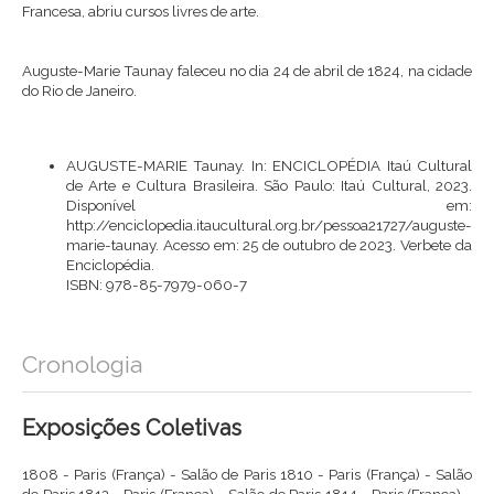
Francesa, abriu cursos livres de arte.
Auguste-Marie Taunay faleceu no dia 24 de abril de 1824, na cidade
do Rio de Janeiro.
AUGUSTE-MARIE Taunay. In: ENCICLOPÉDIA Itaú Cultural
de Arte e Cultura Brasileira. São Paulo: Itaú Cultural, 2023.
Disponível em:
http://enciclopedia.itaucultural.org.br/pessoa21727/auguste-
marie-taunay
. Acesso em: 25 de outubro de 2023. Verbete da
Enciclopédia.
ISBN: 978-85-7979-060-7
Cronologia
Exposições Coletivas
1808 - Paris (França) - Salão de Paris 1810 - Paris (França) - Salão
de Paris 1812 - Paris (França) - Salão de Paris 1814 - Paris (França) -