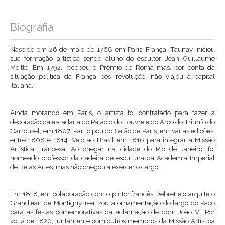
Biografia
Nascido em 26 de maio de 1768 em Paris, França, Taunay iniciou
sua formação artística sendo aluno do escultor Jean Guillaume
Moitte. Em 1792, recebeu o Prêmio de Roma mas, por conta da
situação política da França pós revolução, não viajou à capital
italiana.
Ainda morando em Paris, o artista foi contratado para fazer a
decoração da escadaria do Palácio do Louvre e do Arco do Triunfo do
Carrousel, em 1807. Participou do Salão de Paris, em várias edições,
entre 1808 e 1814. Veio ao Brasil em 1816 para integrar a
Missão
Artística Francesa
. Ao chegar na cidade do Rio de Janeiro, foi
nomeado professor da cadeira de escultura da Academia Imperial
de Belas Artes, mas não chegou a exercer o cargo.
Em 1818, em colaboração com o pintor francês Debret e o arquiteto
Grandjean de Montigny, realizou a ornamentação do largo do Paço
para as festas comemorativas da aclamação de dom João VI. Por
volta de 1820, juntamente com outros membros da Missão Artística