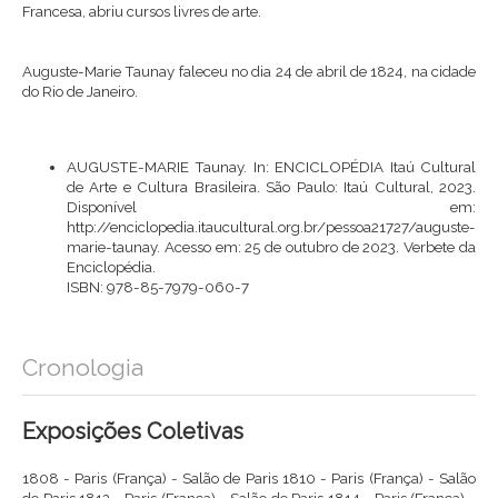
Francesa, abriu cursos livres de arte.
Auguste-Marie Taunay faleceu no dia 24 de abril de 1824, na cidade
do Rio de Janeiro.
AUGUSTE-MARIE Taunay. In: ENCICLOPÉDIA Itaú Cultural
de Arte e Cultura Brasileira. São Paulo: Itaú Cultural, 2023.
Disponível em:
http://enciclopedia.itaucultural.org.br/pessoa21727/auguste-
marie-taunay
. Acesso em: 25 de outubro de 2023. Verbete da
Enciclopédia.
ISBN: 978-85-7979-060-7
Cronologia
Exposições Coletivas
1808 - Paris (França) - Salão de Paris 1810 - Paris (França) - Salão
de Paris 1812 - Paris (França) - Salão de Paris 1814 - Paris (França) -