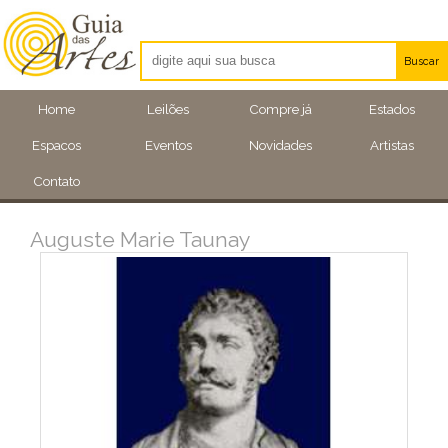
Buscar
Artistas
Home
Leilões
Compre já
Estados
Eventos
Espacos
Eventos
Novidades
Artistas
Locais
Contato
Auguste Marie Taunay