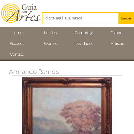
Buscar
Artistas
Home
Leilões
Compre já
Estados
Eventos
Espacos
Eventos
Novidades
Artistas
Locais
Contato
Armando Ramos