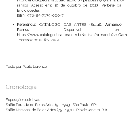
http://enciclopedia.itaucultural.org.br/pessoa22535/armando-
ramos
. Acesso em: 19 de outubro de 2023. Verbete da
Enciclopédia.
ISBN: 978-85-7979-060-7
Referência:
CATALOGO DAS ARTES (Brasil).
Armando
Ramos
. Disponível em:
https://www.catalogodasartes.com.br/artista/Armando%20Ra
. Acesso em: 02 fev. 2024.
Texto por Paulo Lorenzo
Cronologia
Exposições coletivas:
Salão Paulista de Belas Artes (9. : 1943 : São Paulo, SP)
Salão Nacional de Belas Artes (75. : 1970 : Rio de Janeiro, RJ)