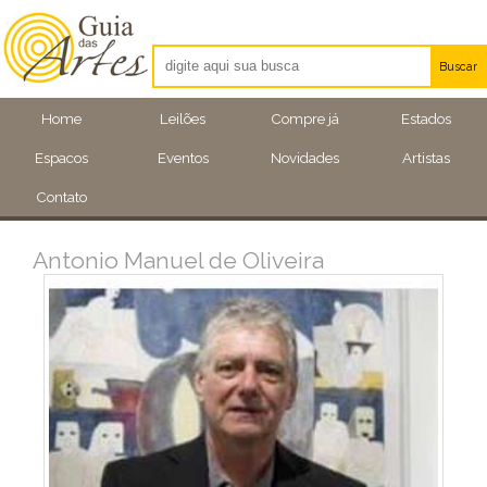
Buscar
Artistas
Home
Leilões
Compre já
Estados
Eventos
Espacos
Eventos
Novidades
Artistas
Locais
Contato
Antonio Manuel de Oliveira