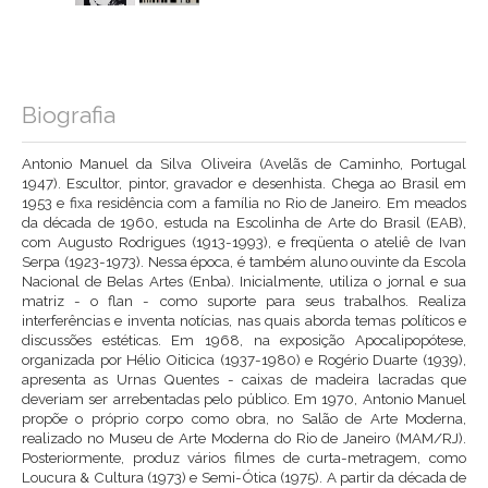
Biografia
Antonio Manuel da Silva Oliveira (Avelãs de Caminho, Portugal
1947). Escultor, pintor, gravador e desenhista. Chega ao Brasil em
1953 e fixa residência com a família no Rio de Janeiro. Em meados
da década de 1960, estuda na Escolinha de Arte do Brasil (EAB),
com Augusto Rodrigues (1913-1993), e freqüenta o ateliê de Ivan
Serpa (1923-1973). Nessa época, é também aluno ouvinte da Escola
Nacional de Belas Artes (Enba). Inicialmente, utiliza o jornal e sua
matriz - o flan - como suporte para seus trabalhos. Realiza
interferências e inventa notícias, nas quais aborda temas políticos e
discussões estéticas. Em 1968, na exposição Apocalipopótese,
organizada por Hélio Oiticica (1937-1980) e Rogério Duarte (1939),
apresenta as Urnas Quentes - caixas de madeira lacradas que
deveriam ser arrebentadas pelo público. Em 1970, Antonio Manuel
propõe o próprio corpo como obra, no Salão de Arte Moderna,
realizado no Museu de Arte Moderna do Rio de Janeiro (MAM/RJ).
Posteriormente, produz vários filmes de curta-metragem, como
Loucura & Cultura (1973) e Semi-Ótica (1975). A partir da década de