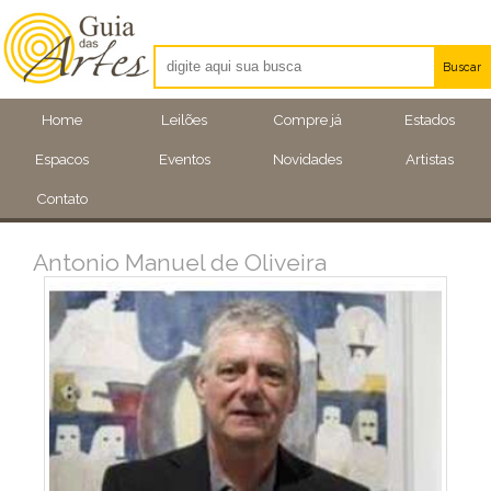
Buscar
Artistas
Home
Leilões
Compre já
Estados
Eventos
Espacos
Eventos
Novidades
Artistas
Locais
Contato
Antonio Manuel de Oliveira