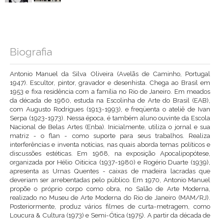
Biografia
Antonio Manuel da Silva Oliveira (Avelãs de Caminho, Portugal
1947). Escultor, pintor, gravador e desenhista. Chega ao Brasil em
1953 e fixa residência com a família no Rio de Janeiro. Em meados
da década de 1960, estuda na Escolinha de Arte do Brasil (EAB),
com Augusto Rodrigues (1913-1993), e freqüenta o ateliê de Ivan
Serpa (1923-1973). Nessa época, é também aluno ouvinte da Escola
Nacional de Belas Artes (Enba). Inicialmente, utiliza o jornal e sua
matriz - o flan - como suporte para seus trabalhos. Realiza
interferências e inventa notícias, nas quais aborda temas políticos e
discussões estéticas. Em 1968, na exposição Apocalipopótese,
organizada por Hélio Oiticica (1937-1980) e Rogério Duarte (1939),
apresenta as Urnas Quentes - caixas de madeira lacradas que
deveriam ser arrebentadas pelo público. Em 1970, Antonio Manuel
propõe o próprio corpo como obra, no Salão de Arte Moderna,
realizado no Museu de Arte Moderna do Rio de Janeiro (MAM/RJ).
Posteriormente, produz vários filmes de curta-metragem, como
Loucura & Cultura (1973) e Semi-Ótica (1975). A partir da década de