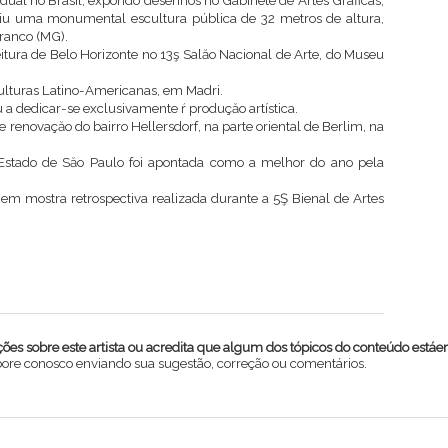
dual no Brasil, expondo desenhos no Gabinete de Artes Gráficas,
u uma monumental escultura pública de 32 metros de altura,
ranco (MG).
tura de Belo Horizonte no 13ş Salăo Nacional de Arte, do Museu
culturas Latino-Americanas, em Madri.
a dedicar-se exclusivamente ŕ produçăo artística.
 renovaçăo do bairro Hellersdorf, na parte oriental de Berlim, na
Estado de Săo Paulo foi apontada como a melhor do ano pela
mostra retrospectiva realizada durante a 5Ş Bienal de Artes
es sobre este artista ou acredita que algum dos tópicos do conteúdo estáe
abore conosco enviando sua sugestão, correção ou comentários.