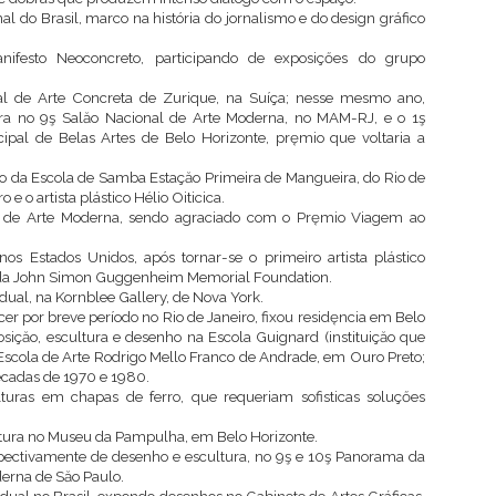
al do Brasil, marco na história do jornalismo e do design gráfico
ifesto Neoconcreto, participando de exposiçőes do grupo
nal de Arte Concreta de Zurique, na Suíça; nesse mesmo ano,
a no 9ş Salăo Nacional de Arte Moderna, no MAM-RJ, e o 1ş
pal de Belas Artes de Belo Horizonte, pręmio que voltaria a
do da Escola de Samba Estaçăo Primeira de Mangueira, do Rio de
 e o artista plástico Hélio Oiticica.
l de Arte Moderna, sendo agraciado com o Pręmio Viagem ao
os Estados Unidos, após tornar-se o primeiro artista plástico
s da John Simon Guggenheim Memorial Foundation.
dual, na Kornblee Gallery, de Nova York.
er por breve período no Rio de Janeiro, fixou residęncia em Belo
siçăo, escultura e desenho na Escola Guignard (instituiçăo que
a Escola de Arte Rodrigo Mello Franco de Andrade, em Ouro Preto;
écadas de 1970 e 1980.
uras em chapas de ferro, que requeriam sofisticas soluçőes
tura no Museu da Pampulha, em Belo Horizonte.
ectivamente de desenho e escultura, no 9ş e 10ş Panorama da
derna de Săo Paulo.