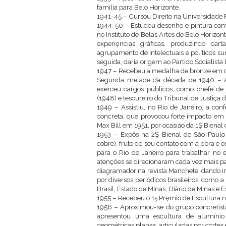
família para Belo Horizonte.
1941-45 – Cursou Direito na Universidade 
1944-50 – Estudou desenho e pintura com
no Instituto de Belas Artes de Belo Horizon
experięncias gráficas, produzindo car
agrupamento de intelectuais e políticos s
seguida, daria origem ao Partido Socialista B
1947 – Recebeu a medalha de bronze em des
Segunda metade da década de 1940 – A
exerceu cargos públicos, como chefe de 
(1948) e tesoureiro do Tribunal de Justiça 
1949 – Assistiu, no Rio de Janeiro, a conf
concreta, que provocou forte impacto em s
Max Bill em 1951, por ocasiăo da 1Ş Bienal 
1953 – Expôs na 2Ş Bienal de Săo Paulo 
cobre), fruto de seu contato com a obra e 
para o Rio de Janeiro para trabalhar no 
atençőes se direcionaram cada vez mais par
diagramador na revista Manchete, dando iní
por diversos periódicos brasileiros, como a 
Brasil, Estado de Minas, Diário de Minas e 
1955 – Recebeu o 1ş Pręmio de Escultura n
1956 – Aproximou-se do grupo concretista
apresentou uma escultura de alumínio 
geométricas planas, articuladas por corte