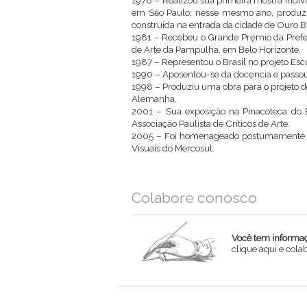
1978 – Realizou sua primeira mostra indivi
em Săo Paulo; nesse mesmo ano, produzi
construída na entrada da cidade de Ouro B
1981 – Recebeu o Grande Pręmio da Prefei
de Arte da Pampulha, em Belo Horizonte.
1987 – Representou o Brasil no projeto Es
1990 – Aposentou-se da docęncia e passou 
1998 – Produziu uma obra para o projeto de
Alemanha.
2001 – Sua exposiçăo na Pinacoteca do 
Associaçăo Paulista de Críticos de Arte.
2005 – Foi homenageado postumamente em 
Visuais do Mercosul.
Colabore conosco
Você tem informaçõ
clique aqui e col
Nome