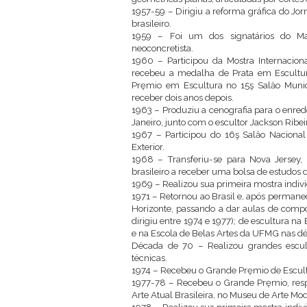
1957-59 – Dirigiu a reforma gráfica do Jorn
brasileiro.
1959 – Foi um dos signatários do Man
neoconcretista.
1960 – Participou da Mostra Internacio
recebeu a medalha de Prata em Escultur
Pręmio em Escultura no 15ş Salăo Munici
receber dois anos depois.
1963 – Produziu a cenografia para o enre
Janeiro, junto com o escultor Jackson Ribeiro
1967 – Participou do 16ş Salăo Naciona
Exterior.
1968 – Transferiu-se para Nova Jersey, n
brasileiro a receber uma bolsa de estudo
1969 – Realizou sua primeira mostra indivi
1971 – Retornou ao Brasil e, após permanec
Horizonte, passando a dar aulas de compo
dirigiu entre 1974 e 1977); de escultura n
e na Escola de Belas Artes da UFMG nas d
Década de 70 – Realizou grandes escult
técnicas.
1974 – Recebeu o Grande Pręmio de Escul
1977-78 – Recebeu o Grande Pręmio, resp
Arte Atual Brasileira, no Museu de Arte Mo