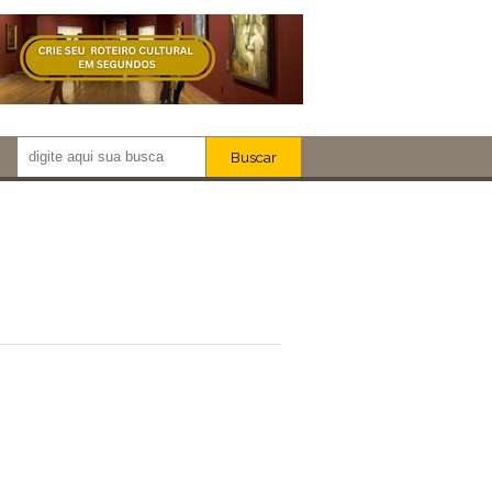
Buscar
Newsletter!
Artistas
Eventos
Locais
iar