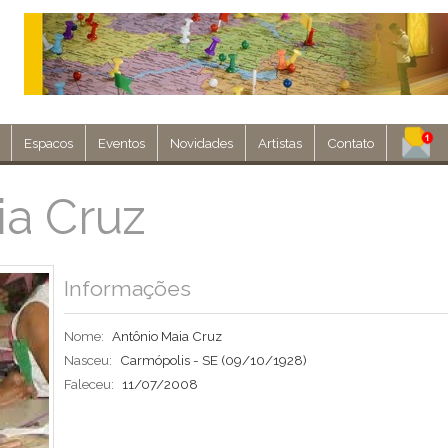
Espacos
Eventos
Novidades
Artistas
Contato
Assine nosso 
ia Cruz
Env
Informações
Nome:
Antônio Maia Cruz
Nasceu:
Carmópolis - SE
(09/10/1928)
Faleceu:
11/07/2008