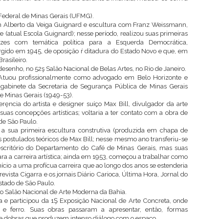
Federal de Minas Gerais (UFMG).
 Alberto da Veiga Guignard e escultura com Franz Weissmann,
te (atual Escola Guignard); nesse período, realizou suas primeiras
tazes com temática política para a Esquerda Democrática,
urgido em 1945, de oposiçăo ŕ ditadura do Estado Novo e que, em
rasileiro.
enho, no 52ş Salăo Nacional de Belas Artes, no Rio de Janeiro.
tuou profissionalmente como advogado em Belo Horizonte e
gabinete da Secretaria de Segurança Pública de Minas Gerais
de Minas Gerais (1949-53).
eręncia do artista e designer suíço Max Bill, divulgador da arte
uas concepçőes artísticas; voltaria a ter contato com a obra de
de Săo Paulo.
a sua primeira escultura construtiva (produzida em chapa de
os postulados teóricos de Max Bill; nesse mesmo ano transferiu-se
escritório do Departamento do Café de Minas Gerais, mas suas
a a carreira artística; ainda em 1953, começou a trabalhar como
cio a uma profícua carreira que ao longo dos anos se estenderia
revista Cigarra e os jornais Diário Carioca, Última Hora, Jornal do
Estado de Săo Paulo.
o Salăo Nacional de Arte Moderna da Bahia.
 e participou da 1Ş Exposiçăo Nacional de Arte Concreta, onde
e ferro. Suas obras passaram a apresentar, entăo, formas
s e dobras que produzem intenso diálogo com o espaço.