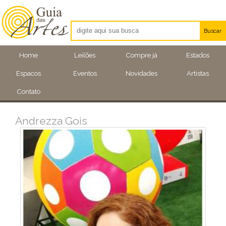
Buscar
Artistas
Home
Leilões
Compre já
Estados
Eventos
Espacos
Eventos
Novidades
Artistas
Locais
Contato
Andrezza Gois