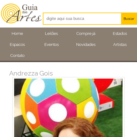
Buscar
Artistas
Home
Leilões
Compre já
Estados
Eventos
Espacos
Eventos
Novidades
Artistas
Locais
Contato
Andrezza Gois