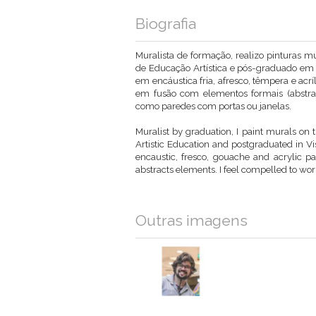
Biografia
Muralista de formação, realizo pinturas m
de Educação Artística e pós-graduado em A
em encáustica fria, afresco, têmpera e acr
em fusão com elementos formais (abstrat
como paredes com portas ou janelas.
Muralist by graduation, I paint murals on 
Artistic Education and postgraduated in Vis
encaustic, fresco, gouache and acrylic p
abstracts elements. I feel compelled to wo
Outras imagens