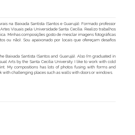
urais na Baixada Santista (Santos e Guarujá). Formado professor
rtes Visuais pela Universidade Santa Cecília. Realizo trabalhos
ílica. Minhas composições gosto de mesclar imagens fotográficas
os ou não). Sou apaixonado por locais que ofereçam desafios
the Baixada Santista (Santos and Guarujá). Also I’m graduated in
ual Arts by the Santa Cecília University. I like to work with cold
aint. My compositions has lots of photos fusing with forms and
rk with challenging places such as walls with doors or windows.