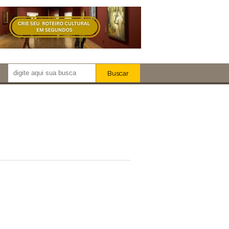
Buscar
Newsletter!
Artistas
Eventos
Locais
iar