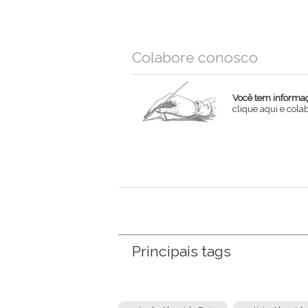
Colabore conosco
Você tem informaçõ
clique aqui e col
Nome
Email
Mensagem
Principais tags