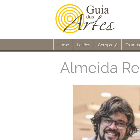
Home
Leilões
Compre já
Estados
Almeida Re