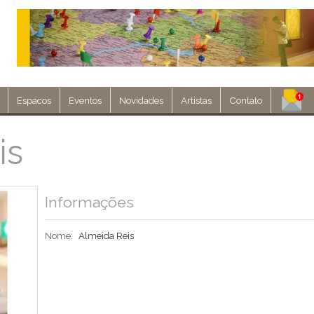
Espacos
Eventos
Novidades
Artistas
Contato
Assine nosso 
is
Env
Informações
Nome:
Almeida Reis