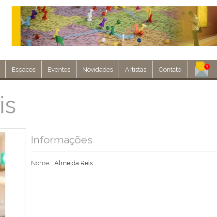
Espacos
Eventos
Novidades
Artistas
Contato
Assine nosso 
is
Env
Informações
Nome:
Almeida Reis