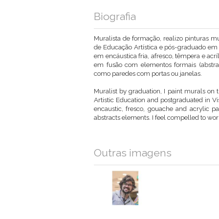
Biografia
Muralista de formação, realizo pinturas m
de Educação Artística e pós-graduado em A
em encáustica fria, afresco, têmpera e acr
em fusão com elementos formais (abstrat
como paredes com portas ou janelas.
Muralist by graduation, I paint murals on 
Artistic Education and postgraduated in Vis
encaustic, fresco, gouache and acrylic p
abstracts elements. I feel compelled to wo
Outras imagens