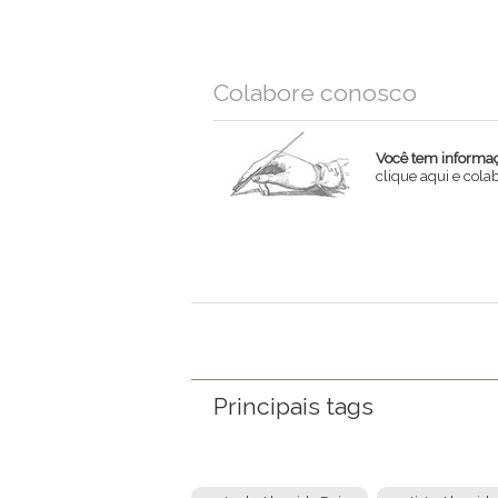
Colabore conosco
Você tem informaçõ
clique aqui e col
Nome
Email
Mensagem
Principais tags