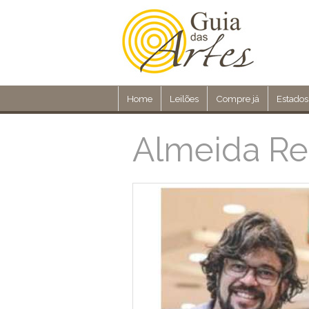
Home
Leilões
Compre já
Estados
Almeida Re