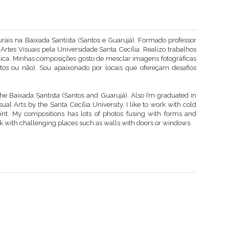
urais na Baixada Santista (Santos e Guarujá). Formado professor
rtes Visuais pela Universidade Santa Cecília. Realizo trabalhos
ílica. Minhas composições gosto de mesclar imagens fotográficas
os ou não). Sou apaixonado por locais que ofereçam desafios
the Baixada Santista (Santos and Guarujá). Also I’m graduated in
ual Arts by the Santa Cecília University. I like to work with cold
aint. My compositions has lots of photos fusing with forms and
rk with challenging places such as walls with doors or windows.