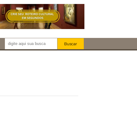
Buscar
Newsletter!
Artistas
Eventos
Locais
iar