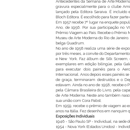
Antecedentes da Semana de Arte Moderna, 
gravura especialmente para o clube Amig
lançado pela Editora Saraiva. É incluído
Bloch Editora. É escolhido para fazer part
Em 1957 recebe 7º lugar na enquete popula
Ano, de 1956. Por sua participação no VI
Prêmio Viagem ao País. Recebe o Prêmio Me
Museu de Arte Moderna do Rio de Janeiro. 
belga Quadrum.
No ano de 1958 realiza uma série de expo
por três meses, a convite do Departamento d
e New York. Faz álbum de Silk Screem, 
exemplares em edição bilíngüe, pela Gale
para executar dois painéis para o Aer
Internacional. Anos depois esses painéis se
de graça, terminaram destruídos e o De
estavam. Ainda no ano de 1958, recebe o Pr
pela Câmara Brasileira do Livro, pela ca
de Arte Moderna. Neste ano também nasce 
sua união com Cora Pabst.
Em 1959, recebe o prêmio de viagem ao ex
anos na Itália. Fez desenhos em nanquim q
Exposições Individuais
1946 - São Paulo SP - Individual, na sede 
1954 - Nova York (Estados Unidos) - Individ