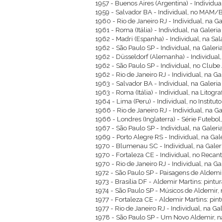
1957 - Buenos Aires (Argentina) - Individua
1959 - Salvador BA - Individual, no MAM/
1960 - Rio de Janeiro RJ - Individual, na G
1961 - Roma (Itália) - Individual, na Galeria
1962 - Madri (Espanha) - Individual, na Sal
1962 - São Paulo SP - Individual, na Galeri
1962 - Düsseldorf (Alemanha) - Individual
1962 - São Paulo SP - Individual, no Clube 
1962 - Rio de Janeiro RJ - Individual, na G
1963 - Salvador BA - Individual, na Galeri
1963 - Roma (Itália) - Individual, na Litogr
1964 - Lima (Peru) - Individual, no Instit
1966 - Rio de Janeiro RJ - Individual, na G
1966 - Londres (Inglaterra) - Série Futebol
1967 - São Paulo SP - Individual, na Galeria
1969 - Porto Alegre RS - Individual, na Gale
1970 - Blumenau SC - Individual, na Gale
1970 - Fortaleza CE - Individual, no Recan
1970 - Rio de Janeiro RJ - Individual, na G
1972 - São Paulo SP - Paisagens de Aldemir
1973 - Brasília DF - Aldemir Martins: pintu
1974 - São Paulo SP - Músicos de Aldemir, 
1977 - Fortaleza CE - Aldemir Martins: pin
1977 - Rio de Janeiro RJ - Individual, na 
1978 - São Paulo SP - Um Novo Aldemir, n