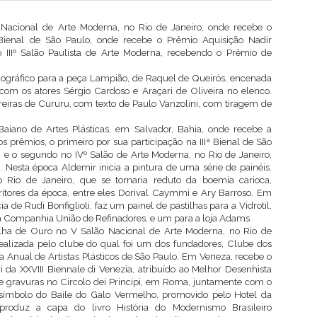
o Nacional de Arte Moderna, no Rio de Janeiro, onde recebe o
ª Bienal de São Paulo, onde recebe o Prêmio Aquisição Nadir
o IIIº Salão Paulista de Arte Moderna, recebendo o Prêmio de
nográfico para a peça Lampião, de Raquel de Queirós, encenada
com os atores Sérgio Cardoso e Araçari de Oliveira no elenco.
eiras de Cururu, com texto de Paulo Vanzolini, com tiragem de
.
aiano de Artes Plásticas, em Salvador, Bahia, onde recebe a
prêmios, o primeiro por sua participação na IIIª Bienal de São
e o segundo no IVº Salão de Arte Moderna, no Rio de Janeiro,
esta época Aldemir inicia a pintura de uma série de painéis.
 Rio de Janeiro, que se tornaria reduto da boemia carioca,
scritores da época, entre eles Dorival Caymmi e Ary Barroso. Em
a de Rudi Bonfiglioli, faz um painel de pastilhas para a Vidrotil,
 Companhia União de Refinadores, e um para a loja Adams.
a de Ouro no V Salão Nacional de Arte Moderna, no Rio de
ealizada pelo clube do qual foi um dos fundadores, Clube dos
ira Anual de Artistas Plásticos de São Paulo. Em Veneza, recebe o
i da XXVIII Biennale di Venezia, atribuído ao Melhor Desenhista
e gravuras no Circolo dei Principi, em Roma, juntamente com o
símbolo do Baile do Galo Vermelho, promovido pelo Hotel da
produz a capa do livro História do Modernismo Brasileiro