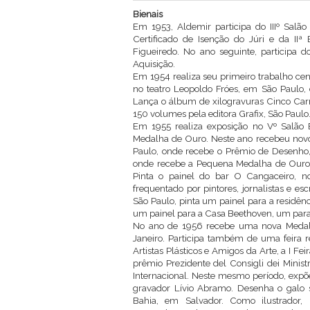
Bienais
Em 1953, Aldemir participa do IIIº Salã
Certificado de Isenção do Júri e da II
Figueiredo. No ano seguinte, participa d
Aquisição.
Em 1954 realiza seu primeiro trabalho ce
no teatro Leopoldo Fróes, em São Paulo, 
Lança o álbum de xilogravuras Cinco Carr
150 volumes pela editora Grafix, São Paulo
Em 1955 realiza exposição no Vº Salão B
Medalha de Ouro. Neste ano recebeu novos 
Paulo, onde recebe o Prêmio de Desenho, 
onde recebe a Pequena Medalha de Ouro. N
Pinta o painel do bar O Cangaceiro, no
frequentado por pintores, jornalistas e e
São Paulo, pinta um painel para a residênci
um painel para a Casa Beethoven, um para
No ano de 1956 recebe uma nova Medalh
Janeiro. Participa também de uma feira r
Artistas Plásticos e Amigos da Arte, a I Fe
prêmio Prezidente del Consigli dei Ministr
Internacional. Neste mesmo período, expõ
gravador Lívio Abramo. Desenha o galo 
Bahia, em Salvador. Como ilustrador, 