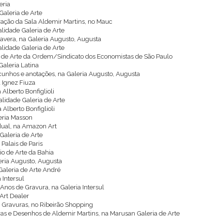
eria
Galeria de Arte
uração da Sala Aldemir Martins, no Mauc
alidade Galeria de Arte
vera, na Galeria Augusto, Augusta
alidade Galeria de Arte
ro de Arte da Ordem/Sindicato dos Economistas de São Paulo
Galeria Latina
scunhos e anotações, na Galeria Augusto, Augusta
a Ignez Fiuza
 Alberto Bonfiglioli
ealidade Galeria de Arte
 Alberto Bonfiglioli
leria Masson
idual, na Amazon Art
Galeria de Arte
 Palais de Paris
rio de Arte da Bahia
eria Augusto, Augusta
Galeria de Arte André
 Intersul
Anos de Gravura, na Galeria Intersul
 Art Dealer
. Gravuras, no Ribeirão Shopping
as e Desenhos de Aldemir Martins, na Marusan Galeria de Arte