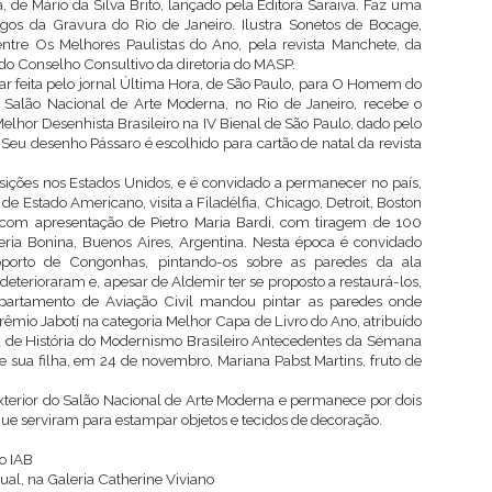
de Mário da Silva Brito, lançado pela Editora Saraiva. Faz uma
os da Gravura do Rio de Janeiro. Ilustra Sonetos de Bocage,
 entre Os Melhores Paulistas do Ano, pela revista Manchete, da
e do Conselho Consultivo da diretoria do MASP.
r feita pelo jornal Última Hora, de São Paulo, para O Homem do
 Salão Nacional de Arte Moderna, no Rio de Janeiro, recebe o
lhor Desenhista Brasileiro na IV Bienal de São Paulo, dado pelo
Seu desenho Pássaro é escolhido para cartão de natal da revista
sições nos Estados Unidos, e é convidado a permanecer no país,
e Estado Americano, visita a Filadélfia, Chicago, Detroit, Boston
com apresentação de Pietro Maria Bardi, com tiragem de 100
ria Bonina, Buenos Aires, Argentina. Nesta época é convidado
oporto de Congonhas, pintando-os sobre as paredes da ala
 deterioraram e, apesar de Aldemir ter se proposto a restaurá-los,
partamento de Aviação Civil mandou pintar as paredes onde
êmio Jabotí na categoria Melhor Capa de Livro do Ano, atribuído
pa de História do Modernismo Brasileiro Antecedentes da Semana
sua filha, em 24 de novembro, Mariana Pabst Martins, fruto de
terior do Salão Nacional de Arte Moderna e permanece por dois
ue serviram para estampar objetos e tecidos de decoração.
do IAB
ual, na Galeria Catherine Viviano