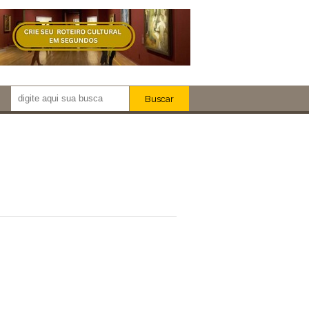
Buscar
Newsletter!
Artistas
Eventos
Locais
iar