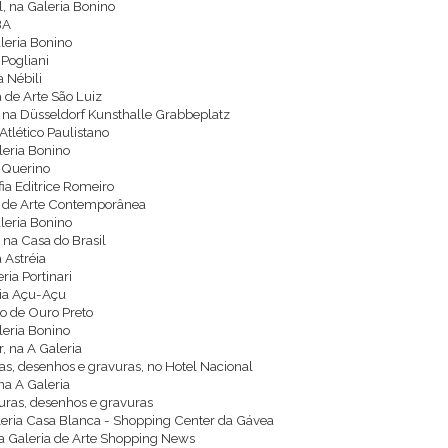
l, na Galeria Bonino
BA
aleria Bonino
 Pogliani
a Nébili
a de Arte São Luiz
, na Düsseldorf Kunsthalle Grabbeplatz
Atlético Paulistano
aleria Bonino
a Querino
afia Editrice Romeiro
uto de Arte Contemporânea
aleria Bonino
, na Casa do Brasil
 Astréia
ria Portinari
ria Açu-Açu
to de Ouro Preto
aleria Bonino
, na A Galeria
ras, desenhos e gravuras, no Hotel Nacional
na A Galeria
turas, desenhos e gravuras
Galeria Casa Blanca - Shopping Center da Gávea
a Galeria de Arte Shopping News