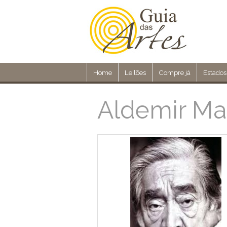
Home
Leilões
Compre já
Estados
Aldemir Mar