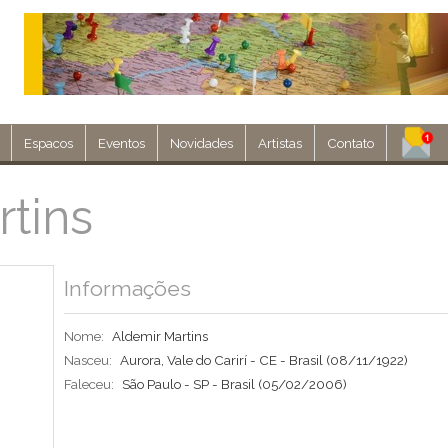
Espacos
Eventos
Novidades
Artistas
Contato
Assine nosso 
tins
Env
Informações
Nome:
Aldemir Martins
Nasceu:
Aurora, Vale do Carirí - CE - Brasil
(08/11/1922)
Faleceu:
São Paulo - SP - Brasil
(05/02/2006)