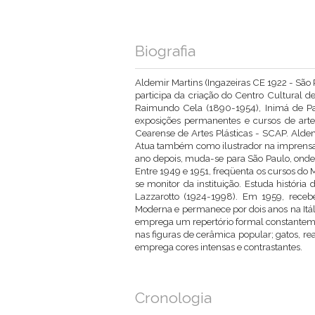
Biografia
Aldemir Martins (Ingazeiras CE 1922 - São P
participa da criação do Centro Cultural d
Raimundo Cela (1890-1954), Inimá de Pa
exposições permanentes e cursos de arte.
Cearense de Artes Plásticas - SCAP. Aldem
Atua também como ilustrador na imprensa 
ano depois, muda-se para São Paulo, onde r
Entre 1949 e 1951, freqüenta os cursos do
se monitor da instituição. Estuda históri
Lazzarotto (1924-1998). Em 1959, receb
Moderna e permanece por dois anos na Itália.
emprega um repertório formal constantemen
nas figuras de cerâmica popular; gatos, rea
emprega cores intensas e contrastantes.
Cronologia