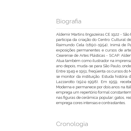
Biografia
Aldemir Martins (Ingazeiras CE 1922 - São P
participa da criação do Centro Cultural d
Raimundo Cela (1890-1954), Inimá de Pa
exposições permanentes e cursos de arte.
Cearense de Artes Plásticas - SCAP. Aldem
Atua também como ilustrador na imprensa 
ano depois, muda-se para São Paulo, onde r
Entre 1949 e 1951, freqüenta os cursos do
se monitor da instituição. Estuda históri
Lazzarotto (1924-1998). Em 1959, receb
Moderna e permanece por dois anos na Itália.
emprega um repertório formal constantemen
nas figuras de cerâmica popular; gatos, rea
emprega cores intensas e contrastantes.
Cronologia