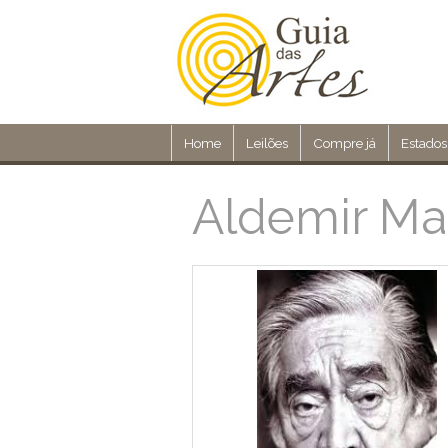
Home
Leilões
Compre já
Estados
Aldemir Mar