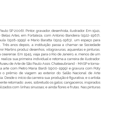
aulo SP 2006). Pintor, gravador, desenhista, ilustrador. Em 1941,
e Belas Artes, em Fortaleza, com Antonio Bandeira (1922-1967),
ula (1918-1999) e Mario Baratta (1915-1983), um espaço para
 Três anos depois, a instituição passa a chamar-se Sociedade
ir Martins produz desenhos, xilogravuras, aquarelas e pinturas.
cearense. Em 1945, viaja para o Rio de Janeiro, e, menos de um
ealiza sua primeira individual e retoma a carreira de ilustrador.
 Museu de Arte de São Paulo Assis Chateaubriand - MASP e torna-
a da arte com Pietro Maria Bardi (1900-1999) e gravura com Poty
e o prêmio de viagem ao exterior do Salão Nacional de Arte
 Desde o início da carreira sua produção é figurativa, e o artista
te retomado: aves, sobretudo os galos; cangaceiros, inspirados
lizados com linhas sinuosas; e ainda flores e frutas. Nas pinturas