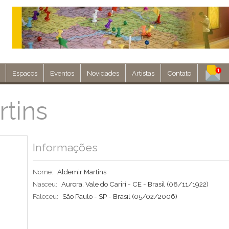
Espacos
Eventos
Novidades
Artistas
Contato
Assine nosso 
tins
Env
Informações
Nome:
Aldemir Martins
Nasceu:
Aurora, Vale do Carirí - CE - Brasil
(08/11/1922)
Faleceu:
São Paulo - SP - Brasil
(05/02/2006)