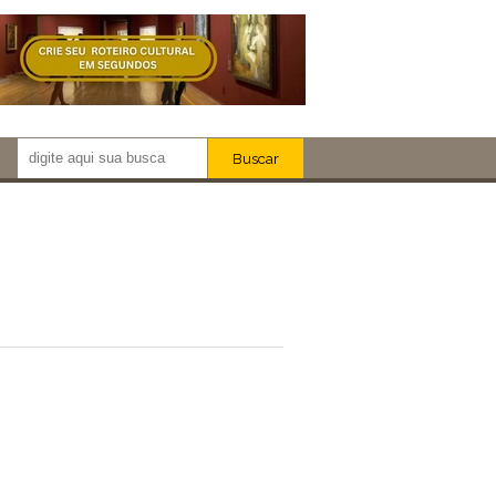
Buscar
Newsletter!
Artistas
Eventos
Locais
iar