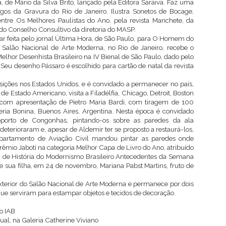
de Mário da Silva Brito, lançado pela Editora Saraiva. Faz uma
os da Gravura do Rio de Janeiro. Ilustra Sonetos de Bocage,
 entre Os Melhores Paulistas do Ano, pela revista Manchete, da
e do Conselho Consultivo da diretoria do MASP.
r feita pelo jornal Última Hora, de São Paulo, para O Homem do
 Salão Nacional de Arte Moderna, no Rio de Janeiro, recebe o
lhor Desenhista Brasileiro na IV Bienal de São Paulo, dado pelo
Seu desenho Pássaro é escolhido para cartão de natal da revista
sições nos Estados Unidos, e é convidado a permanecer no país,
e Estado Americano, visita a Filadélfia, Chicago, Detroit, Boston
com apresentação de Pietro Maria Bardi, com tiragem de 100
ria Bonina, Buenos Aires, Argentina. Nesta época é convidado
oporto de Congonhas, pintando-os sobre as paredes da ala
 deterioraram e, apesar de Aldemir ter se proposto a restaurá-los,
partamento de Aviação Civil mandou pintar as paredes onde
êmio Jabotí na categoria Melhor Capa de Livro do Ano, atribuído
pa de História do Modernismo Brasileiro Antecedentes da Semana
sua filha, em 24 de novembro, Mariana Pabst Martins, fruto de
terior do Salão Nacional de Arte Moderna e permanece por dois
ue serviram para estampar objetos e tecidos de decoração.
do IAB
ual, na Galeria Catherine Viviano