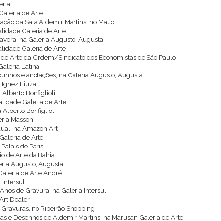
eria
Galeria de Arte
uração da Sala Aldemir Martins, no Mauc
alidade Galeria de Arte
vera, na Galeria Augusto, Augusta
alidade Galeria de Arte
ro de Arte da Ordem/Sindicato dos Economistas de São Paulo
Galeria Latina
scunhos e anotações, na Galeria Augusto, Augusta
a Ignez Fiuza
 Alberto Bonfiglioli
ealidade Galeria de Arte
 Alberto Bonfiglioli
leria Masson
idual, na Amazon Art
Galeria de Arte
 Palais de Paris
rio de Arte da Bahia
eria Augusto, Augusta
Galeria de Arte André
 Intersul
Anos de Gravura, na Galeria Intersul
 Art Dealer
. Gravuras, no Ribeirão Shopping
as e Desenhos de Aldemir Martins, na Marusan Galeria de Arte