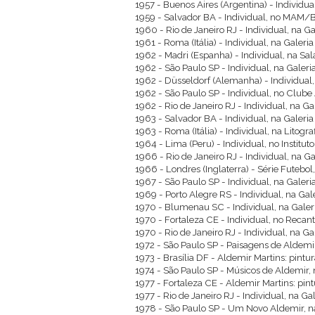
1957 - Buenos Aires (Argentina) - Individua
1959 - Salvador BA - Individual, no MAM/
1960 - Rio de Janeiro RJ - Individual, na G
1961 - Roma (Itália) - Individual, na Galeria
1962 - Madri (Espanha) - Individual, na Sal
1962 - São Paulo SP - Individual, na Galeri
1962 - Düsseldorf (Alemanha) - Individual
1962 - São Paulo SP - Individual, no Clube 
1962 - Rio de Janeiro RJ - Individual, na G
1963 - Salvador BA - Individual, na Galeri
1963 - Roma (Itália) - Individual, na Litogr
1964 - Lima (Peru) - Individual, no Instit
1966 - Rio de Janeiro RJ - Individual, na G
1966 - Londres (Inglaterra) - Série Futebol
1967 - São Paulo SP - Individual, na Galeria
1969 - Porto Alegre RS - Individual, na Gale
1970 - Blumenau SC - Individual, na Gale
1970 - Fortaleza CE - Individual, no Recan
1970 - Rio de Janeiro RJ - Individual, na G
1972 - São Paulo SP - Paisagens de Aldemir
1973 - Brasília DF - Aldemir Martins: pintu
1974 - São Paulo SP - Músicos de Aldemir, 
1977 - Fortaleza CE - Aldemir Martins: pin
1977 - Rio de Janeiro RJ - Individual, na 
1978 - São Paulo SP - Um Novo Aldemir, n