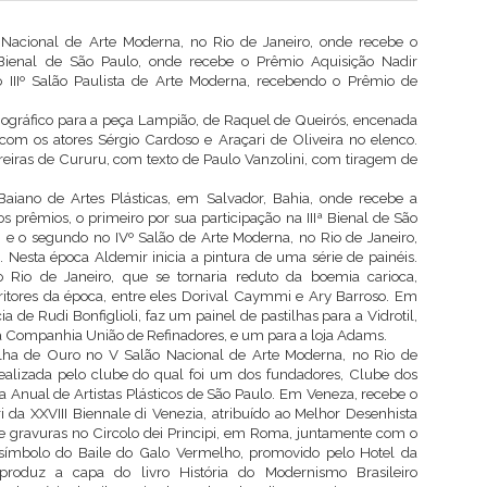
o Nacional de Arte Moderna, no Rio de Janeiro, onde recebe o
ª Bienal de São Paulo, onde recebe o Prêmio Aquisição Nadir
o IIIº Salão Paulista de Arte Moderna, recebendo o Prêmio de
nográfico para a peça Lampião, de Raquel de Queirós, encenada
com os atores Sérgio Cardoso e Araçari de Oliveira no elenco.
eiras de Cururu, com texto de Paulo Vanzolini, com tiragem de
.
aiano de Artes Plásticas, em Salvador, Bahia, onde recebe a
prêmios, o primeiro por sua participação na IIIª Bienal de São
e o segundo no IVº Salão de Arte Moderna, no Rio de Janeiro,
esta época Aldemir inicia a pintura de uma série de painéis.
 Rio de Janeiro, que se tornaria reduto da boemia carioca,
scritores da época, entre eles Dorival Caymmi e Ary Barroso. Em
a de Rudi Bonfiglioli, faz um painel de pastilhas para a Vidrotil,
 Companhia União de Refinadores, e um para a loja Adams.
a de Ouro no V Salão Nacional de Arte Moderna, no Rio de
ealizada pelo clube do qual foi um dos fundadores, Clube dos
ira Anual de Artistas Plásticos de São Paulo. Em Veneza, recebe o
i da XXVIII Biennale di Venezia, atribuído ao Melhor Desenhista
e gravuras no Circolo dei Principi, em Roma, juntamente com o
símbolo do Baile do Galo Vermelho, promovido pelo Hotel da
produz a capa do livro História do Modernismo Brasileiro