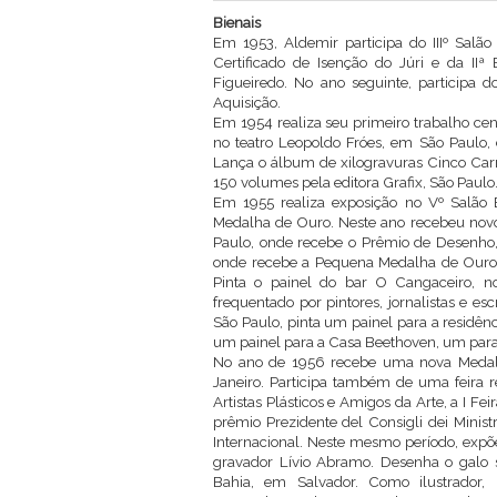
Bienais
Em 1953, Aldemir participa do IIIº Salã
Certificado de Isenção do Júri e da II
Figueiredo. No ano seguinte, participa d
Aquisição.
Em 1954 realiza seu primeiro trabalho ce
no teatro Leopoldo Fróes, em São Paulo, 
Lança o álbum de xilogravuras Cinco Carr
150 volumes pela editora Grafix, São Paulo
Em 1955 realiza exposição no Vº Salão B
Medalha de Ouro. Neste ano recebeu novos 
Paulo, onde recebe o Prêmio de Desenho, 
onde recebe a Pequena Medalha de Ouro. N
Pinta o painel do bar O Cangaceiro, no
frequentado por pintores, jornalistas e e
São Paulo, pinta um painel para a residênci
um painel para a Casa Beethoven, um para
No ano de 1956 recebe uma nova Medalh
Janeiro. Participa também de uma feira r
Artistas Plásticos e Amigos da Arte, a I Fe
prêmio Prezidente del Consigli dei Ministr
Internacional. Neste mesmo período, expõ
gravador Lívio Abramo. Desenha o galo 
Bahia, em Salvador. Como ilustrador, 