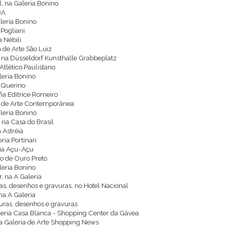
l, na Galeria Bonino
BA
aleria Bonino
 Pogliani
a Nébili
a de Arte São Luiz
, na Düsseldorf Kunsthalle Grabbeplatz
Atlético Paulistano
aleria Bonino
a Querino
afia Editrice Romeiro
uto de Arte Contemporânea
aleria Bonino
, na Casa do Brasil
 Astréia
ria Portinari
ria Açu-Açu
to de Ouro Preto
aleria Bonino
, na A Galeria
ras, desenhos e gravuras, no Hotel Nacional
na A Galeria
turas, desenhos e gravuras
Galeria Casa Blanca - Shopping Center da Gávea
a Galeria de Arte Shopping News