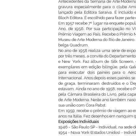
Antecedentes da Semana de Arte Moderna, 
gravura especialmente para o clube Amig
lançado pela Editora Saraiva. É incluído
Bloch Editora. É escolhido para fazer part
Em 1957 recebe 7º lugar na enquete popula
Ano, de 1956. Por sua participação no VI
Prêmio Viagem ao País. Recebe o Prêmio Me
Museu de Arte Moderna do Rio de Janeiro. 
belga Quadrum.
No ano de 1958 realiza uma série de expo
por três meses, a convite do Departamento d
e New York. Faz álbum de Silk Screem, 
exemplares em edição bilíngüe, pela Gale
para executar dois painéis para o Aer
Internacional. Anos depois esses painéis se
de graça, terminaram destruídos e o De
estavam. Ainda no ano de 1958, recebe o Pr
pela Câmara Brasileira do Livro, pela ca
de Arte Moderna. Neste ano também nasce 
sua união com Cora Pabst.
Em 1959, recebe o prêmio de viagem ao ex
anos na Itália. Fez desenhos em nanquim q
Exposições Individuais
1946 - São Paulo SP - Individual, na sede 
1954 - Nova York (Estados Unidos) - Individ