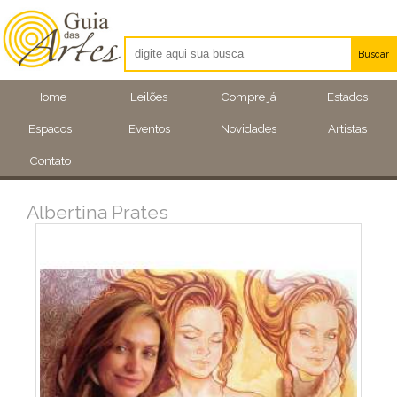
Buscar
Artistas
Home
Leilões
Compre já
Estados
Eventos
Espacos
Eventos
Novidades
Artistas
Locais
Contato
Albertina Prates