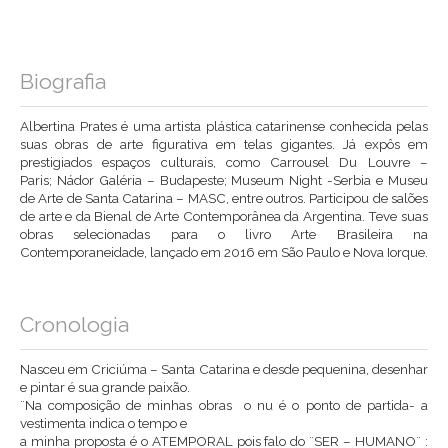
Biografia
Albertina Prates é uma artista plástica catarinense conhecida pelas
suas obras de arte figurativa em telas gigantes. Já expôs em
prestigiados espaços culturais, como Carrousel Du Louvre –
Paris; Nádor Galéria – Budapeste; Museum Night -Serbia e Museu
de Arte de Santa Catarina – MASC, entre outros. Participou de salões
de arte e da Bienal de Arte Contemporânea da Argentina. Teve suas
obras selecionadas para o livro Arte Brasileira na
Contemporaneidade, lançado em 2016 em São Paulo e Nova Iorque.
Cronologia
Nasceu em Criciúma – Santa Catarina e desde pequenina, desenhar
e pintar é sua grande paixão.
¨Na composição de minhas obras o nu é o ponto de partida- a
vestimenta indica o tempo e
a minha proposta é o ATEMPORAL pois falo do ¨SER – HUMANO¨ :