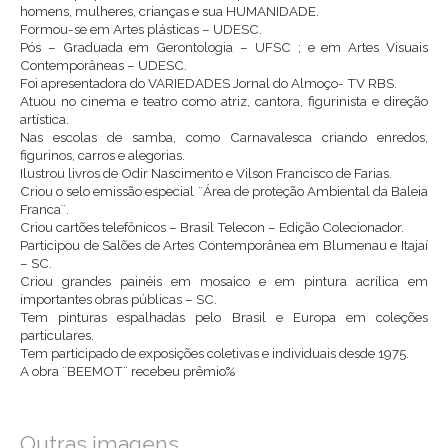
homens, mulheres, crianças e sua HUMANIDADE.
Formou-se em Artes plásticas – UDESC.
Pós – Graduada em Gerontologia – UFSC ; e em Artes Visuais
Contemporâneas – UDESC.
Foi apresentadora do VARIEDADES Jornal do Almoço- TV RBS.
Atuou no cinema e teatro como atriz, cantora, figurinista e direção
artística.
Nas escolas de samba, como Carnavalesca criando enredos,
figurinos, carros e alegorias.
Ilustrou livros de Odir Nascimento e Vilson Francisco de Farias.
Criou o selo emissão especial ¨Área de proteção Ambiental da Baleia
Franca¨.
Criou cartões telefônicos – Brasil Telecon – Edição Colecionador.
Participou de Salões de Artes Contemporânea em Blumenau e Itajaí
– SC.
Criou grandes painéis em mosaico e em pintura acrílica em
importantes obras públicas – SC.
Tem pinturas espalhadas pelo Brasil e Europa em coleções
particulares.
Tem participado de exposições coletivas e individuais desde 1975.
A obra ¨BEEMOT¨ recebeu prêmio%
Outras imagens