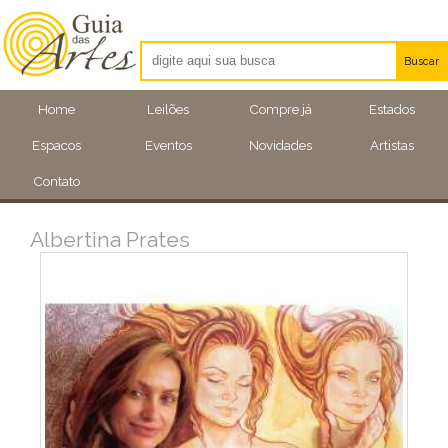
Buscar
Artistas
Home
Leilões
Compre já
Estados
Eventos
Espacos
Eventos
Novidades
Artistas
Locais
Contato
Albertina Prates