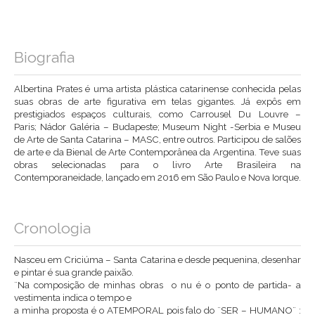
Biografia
Albertina Prates é uma artista plástica catarinense conhecida pelas
suas obras de arte figurativa em telas gigantes. Já expôs em
prestigiados espaços culturais, como Carrousel Du Louvre –
Paris; Nádor Galéria – Budapeste; Museum Night -Serbia e Museu
de Arte de Santa Catarina – MASC, entre outros. Participou de salões
de arte e da Bienal de Arte Contemporânea da Argentina. Teve suas
obras selecionadas para o livro Arte Brasileira na
Contemporaneidade, lançado em 2016 em São Paulo e Nova Iorque.
Cronologia
Nasceu em Criciúma – Santa Catarina e desde pequenina, desenhar
e pintar é sua grande paixão.
¨Na composição de minhas obras o nu é o ponto de partida- a
vestimenta indica o tempo e
a minha proposta é o ATEMPORAL pois falo do ¨SER – HUMANO¨ :