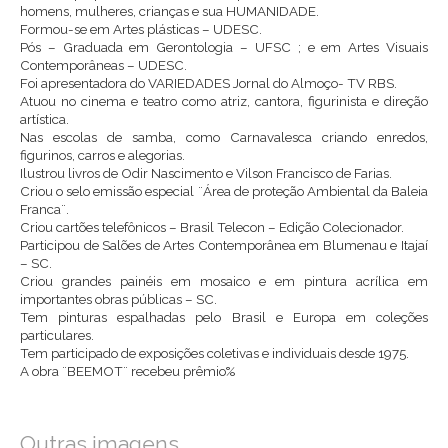
homens, mulheres, crianças e sua HUMANIDADE.
Formou-se em Artes plásticas – UDESC.
Pós – Graduada em Gerontologia – UFSC ; e em Artes Visuais
Contemporâneas – UDESC.
Foi apresentadora do VARIEDADES Jornal do Almoço- TV RBS.
Atuou no cinema e teatro como atriz, cantora, figurinista e direção
artística.
Nas escolas de samba, como Carnavalesca criando enredos,
figurinos, carros e alegorias.
Ilustrou livros de Odir Nascimento e Vilson Francisco de Farias.
Criou o selo emissão especial ¨Área de proteção Ambiental da Baleia
Franca¨.
Criou cartões telefônicos – Brasil Telecon – Edição Colecionador.
Participou de Salões de Artes Contemporânea em Blumenau e Itajaí
– SC.
Criou grandes painéis em mosaico e em pintura acrílica em
importantes obras públicas – SC.
Tem pinturas espalhadas pelo Brasil e Europa em coleções
particulares.
Tem participado de exposições coletivas e individuais desde 1975.
A obra ¨BEEMOT¨ recebeu prêmio%
Outras imagens