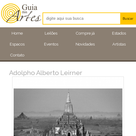
Buscar
Artistas
Home
Leilões
Compre já
Estados
Eventos
Espacos
Eventos
Novidades
Artistas
Locais
Contato
Adolpho Alberto Leirner