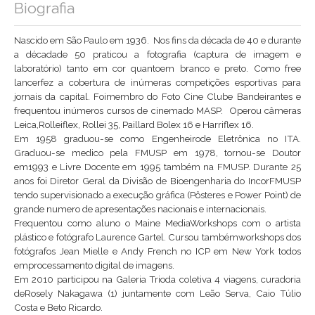
Biografia
Nascido em São Paulo em 1936. Nos fins da década de 40 e durante
a décadade 50 praticou a fotografia (captura de imagem e
laboratório) tanto em cor quantoem branco e preto. Como free
lancerfez a cobertura de inúmeras competições esportivas para
jornais da capital. Foimembro do Foto Cine Clube Bandeirantes e
frequentou inúmeros cursos de cinemado MASP. Operou câmeras
Leica,Rolleiflex, Rollei 35, Paillard Bolex 16 e Harriflex 16.
Em 1958 graduou-se como Engenheirode Eletrônica no ITA.
Graduou-se medico pela FMUSP em 1978, tornou-se Doutor
em1993 e Livre Docente em 1995 também na FMUSP. Durante 25
anos foi Diretor Geral da Divisão de Bioengenharia do IncorFMUSP
tendo supervisionado a execução gráfica (Pôsteres e Power Point) de
grande numero de apresentações nacionais e internacionais.
Frequentou como aluno o Maine MediaWorkshops com o artista
plástico e fotógrafo Laurence Gartel. Cursou tambémworkshops dos
fotógrafos Jean Mielle e Andy French no ICP em New York todos
emprocessamento digital de imagens.
Em 2010 participou na Galeria Trioda coletiva 4 viagens, curadoria
deRosely Nakagawa (1) juntamente com Leão Serva, Caio Túlio
Costa e Beto Ricardo.