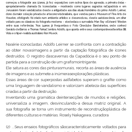
começou a fotografar aos 12anos, já fez exposições com outros tipos de agressão, a primeira delas -
apropriadamente chamada Os Iconoclastas – mostrando como lugares sagrados naCapadócia e em
Jerusalém foram vandalizados desde a antiguidade aos dias atuais.Homônimo do primo Adolfo Leirner,
dono da maior coleção privada de arteconcreta brasileira, que vendeu para o Museum of Fine Arts de
Houston, ofotógrafo foi criado num ambiente artístico e desenvolveu, desde aadolescência, um olhar
voltado para os clássicos da fotografia moderna - eledestaca o surrealista Man Ray eEdward Weston
entre suas referências. “Aos 14anos já frequentava o Foto Cineclube Bandeirantes, onde conheci
Geraldo deBarros e Thomas Farkas", lembra Adolfo, que aponta entre seus contemporâneosfavoritos Bill
Viola e o hiper-realista australiano Ron Mueck.
Nasérie iconoclastas Adolfo Leirner se confronta com a contradição
ao obter novasimagens a partir da captação fotográfica de ícones
destruídos. O registro dascavernas da Capadócia é o seu ponto de
partida para a construção de um grafismointrigante.
Ele satura as cores das pinturasmurais, recorta as áreas de ausência
de imagens e as submete a inúmerasexplorações plásticas.
Essas áreas de cor superpostas aalfabetos superam o grafite como
uma linguagem de vandalismo e valorizam abeleza das superfícies
criadas a partir da destruição.
Inventando uma gramática deintersecções de mundos e religiões,
universaliza a imagem, desvinculando-a desua matriz original. A
sua fotografia se torna um instrumento de reconstruçãoplástica de
diferentes culturas e matérias. Rosely Nakagawa, curadora
(2) ...Seus ensaios fotográficos sãocaracteristicamente voltados para