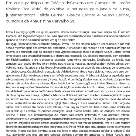
Em 2010 participou no Palácio doGoverno em Campos do Jordão
(Palácio Boa Vista) da coletiva A natureza pela janela da alma,
juntamentecom Felícia Leirner, Giselda Leirner e Nelson Leirner,
curadoria de AnaCristina Carvalho (2).
Primo Levi (1919-1987), de quem aeditora Rocco acaba de lançar uma nova edição de É isto um
Homem?, diz, logo nocomeço de seu livro, que vivia num mundo só seu, "um tanto apartado darealidade",
quando foi detido pela milícia fascista, em 13 de dezembro
de 1943. Deportado para Auschwitz em1944, Primo Levi fala em seu livro de um mundo que não mais
seria o mesmodepois dos campos de extermínio. A crueldade de reduzir o ser humano a um"sapo no
inverno" é denunciada logo no prólogo dessa vigorosa obra,cujo título o fotógrafo Adolfo Leirner tomou
emprestado para uma insólitaimagem que domina sua exposição Crueldades Impessoais, com curadoria
de FábioMagalhães: a de dentaduras expostas numa vitrine marroquina. Destituídas defunção, elas
lembram que esses dentes foram feitos para criaturas vorazes, queestraçalham outros animais com
violência insana, fazendo arranjos decorativoscom seus corpos ou expondo sua cabeças como amuletos
em abatedouros. CrueldadesImpessoais, diz Adolfo Leirner, deve esse título ao modo perverso com
quehomens tratam indefesos animais sem refletir sobre seus atos. Médico cardiologistarespeitado, que
salvou milhares de vidas em seus 77 anos, Adolfo é um fotógrafoativo, mas, ao contrário dos parentes
artistas mais conhecidos - a mãeescultora Felícia Leirner (1904-1996) e os irmãos Giselda e Nelson -,
fezpoucas exposições.Crueldades Impessoais 1/9Fotografias de Adolfo Leirner, que integra a mostra
'CrueldadesImpessoais', na FASS GaleriaNesta, ele mostra animais expostos em açougues e matadouros
da China, Japão,Laos, França, Inglaterra, Marrocos, Bolívia e Brasil. Sem interferir, apenasregistrando o que
via, Adolfo montou essa série que, curiosamente, dialogacriticamente com algumas obras de artistas
como Soutine (Carne de VacaEsfolada, 1925), Wim Delvoye e até o macabro Damien Hirst. Força de
hábito.Desde criança ele convive com artistas - o pai, Isay, foi diretor da Bienal deSão Paulo, criador de
um prêmio que revelou os pintores Arcângelo Ianelli eTomie Ohtake. Mas, ao contrário dos citados
Soutine e Hirst, que usaramcarcaças de animais para chocar, instalando-as num ambiente artificial,
Adolfoobserva que essas imagens não foram montadas como cenografia. "É tudoreal", garante o fotógrafo.
A ordem enrijecida desses corpos arranjadoscomo naturezas-mortas incomoda, mas de uma maneira
diferente das mórbidasimagens dos fotógrafos Joel-Peter Witkin, que criou arranjos deflores emcrânios
humanos. "Nossa espécie dominou outras espécies e criou estratagemaspara enfeitar a realidade", diz
ele, apontando uma foto em que cabeças delhama servem de amuletos na Bolívia. Adolfo, que