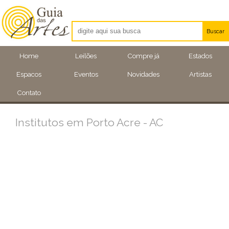
Buscar
Artistas
Home
Leilões
Compre já
Estados
Eventos
Espacos
Eventos
Novidades
Artistas
Locais
Contato
Institutos em Porto Acre - AC