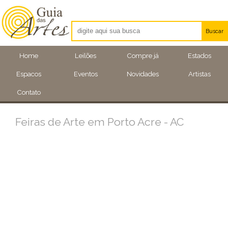
Buscar
Artistas
Home
Leilões
Compre já
Estados
Eventos
Espacos
Eventos
Novidades
Artistas
Locais
Contato
Feiras de Arte em Porto Acre - AC