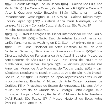
1957 – Galeria Matsuya, Tóquio, Japão 1964 – Galeria São Luiz, São
Paulo, SP 1965 – Galeria Goeldi, Rio de Janeiro, RJ 1966 – Galeria D
´Arte Il Quartiere delle Botteghe, Milão, Itália 1972 – União
Panamericana, Washington DC, EUA 1979 – Galeria Takashimaya,
Tóquio, Japão 1985/87 – Galeria Anna Maria Niemeyer, Rio de
Janeiro, RJ 2001 – Conjunto Cultural da Caixa, São Paulo, SP
Principais exposições coletivas:
1963-89 – Diversas edições da Bienal Internacional de São Paulo,
São Paulo, SP 1965 - Salão Esso de Artistas Latino-Americanos,
União Panamericana, Washington DC, EUA - 2º prêmio de pintura
1968 – 2ª Bienal Nacional de Artes Plásticas, Museu de Arte
Moderna, Salvador, BA - Prêmio Governo do Estado 1969-88 –
Diversas edições do Panorama da Arte Atual Brasileira, Museu de
Arte Moderna de São Paulo, SP 1971 – 11ª Bienal de Escultura de
Middelheim, Antuérpia, Bélgica 1974 – Artistas japoneses nas
Américas, Museu de Arte Moderna de Tóquio, Japão 1982 – Um
Século de Escultura no Brasil, Museus de Arte de São Paulo (Masp),
São Paulo, SP 1988 – Herança do Japão: aspectos das artes visuais
nipo-brasileiras, Brasília / Museu de Arte Contemporânea de
Curitiba, PR / Pinacoteca do Estado do Amazonas, Manaus, AM /
Museu de Arte do Rio Grande do Sul (Margs), Porto Alegre, RS /
Fundação Joaquim Nabuco, Recife, PE / Museu de Arte Brasileira
(MAB-Faap), São Paulo, SP / Museu Nacional de Belas Artes
(MNBA), Rio de Janeiro, RJ