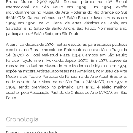
Bruno Munari (1907-1998). Recebe prêmio na 10ª Bienal
Internacional de São Paulo em 1969. Em 1964, expõe
individualmente no Museu de Arte Moderna do Rio Grande do Sul
(MAM/RS). Ganha prêmios no 1º Salão Esso de Jovens Artistas em
1965; em 1968, na 2ª Bienal de Artes Plásticas da Bahia, em
Salvador, e no Salão de Santo André, São Paulo. No mesmo ano,
participa do 12º Salão Seibi, em São Paulo.
A partir da década de 1970, realiza esculturas para espaços públicos
e edifícios no Brasil e no exterior. Entre outros locais estão: a Praça da
Sé (1978), o Hotel Maksoud Plaza (1979), ambos em São Paulo;
Parque Toyotomi em Hokkaido, Japão (1979). Em 1973, apresenta
mostra individual no Museu de Arte Moderna de Kyoto e, em 1974,
expõe na mostra Artistas Japoneses nas Américas, no Museu de Arte
Moderna de Tóquio. Participa do Panorama de Arte Atual Brasileira,
no Museu de Arte Moderna de São Paulo (MAM/SP), em 1972 e
1985, sendo premiado no primeiro. Em 1991, é eleito melhor
escultor pela Associação Paulista de Críticos de Arte (APCA), em São
Paulo.
Cronologia
Principais exposições individuais: