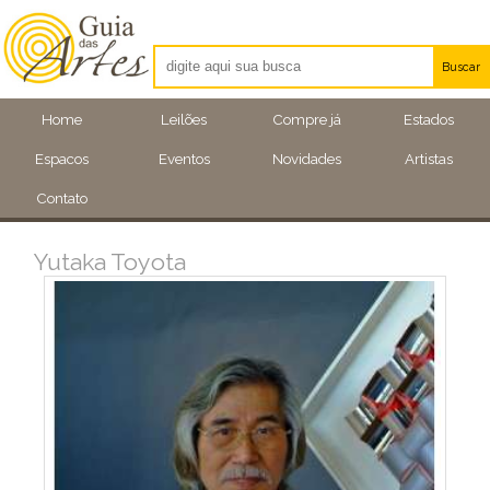
Buscar
Artistas
Home
Leilões
Compre já
Estados
Eventos
Espacos
Eventos
Novidades
Artistas
Locais
Contato
Yutaka Toyota