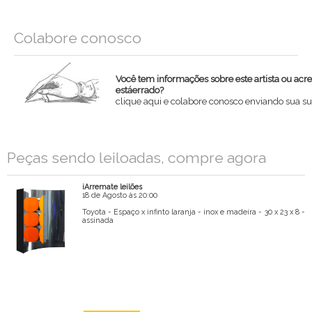
Colabore conosco
Você tem informações sobre este artista ou acr
estáerrado?
clique aqui e colabore conosco enviando sua su
Nome
Peças sendo leiloadas, compre agora
Email
iArremate leilões
Mensagem
18 de Agosto às 20:00
Toyota - Espaço x infinto laranja - inox e madeira - 30 x 23 x 8 -
assinada