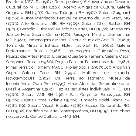
Brasileiro, MEC, RJ (1967); Retrospectiva 50º Aniversário do Departo.
Cultural do MTC, BH (1967); Acervo Amigas da Cultura, Galeria
Guignard, BH (1967); Galeria Triângulo, BH (1967); Galeria Guignard
(1968); Alunos Premiados, Festival de Inverno de Ouro Preto, MG
(1968); Arte Brasileira, AIB, BH (1969); Galeria Chez Bastião, BH
(1969); Geração Guignard, Palácio das Artes, BH (1972); Artistas em
Juiz de Fora, Galeria Celina (1972); Paisagem Mineira, Diamantina,
MG (1981); Homenagem a Manet, Galeria Studio de Arte, BH (1983);
Toma de Minas a Estrada, Hotel Nacional, RJ (1984); Galeria
Performance, Brasília (1986); Homenagem a Guimarães Rosa,
Palácio das Artes (1986); Libertas Quae Sera Tamem, Galeria Oscar
Seraphico, Brasília (1986); Projeto Pasolini, Palácio das Artes (1987);
Minas Terra do Homem, MASC, Florianópolis (1987); 100 Anos Van
Gogh, Galeria Pace, BH (1990); Mulheres de Holanda,
Novotempo,BH (1992); Da Terra ao Homem, Museu da
Inconfidência, Ouro Preto (1995); Minas Além das Gerais, itinerante:
Brasil e Argentina (1996). Fez as seguintes individuais: MTC, BH
(1966); Galeria AMI, BH (1981); Sala Corpo de Exposições, BH
(1986); Galeria Época, Goiânia (1986); Fundação Mokiti Okada, SP
(1988-89); Galeria Visual, Brasília (1989); Espaço Cultural do PIC,
BH (1992); Escritório de Arte Contemporânea, BH (1995). Tem obras
no acervo do Centro Cultural UFMG, BH.