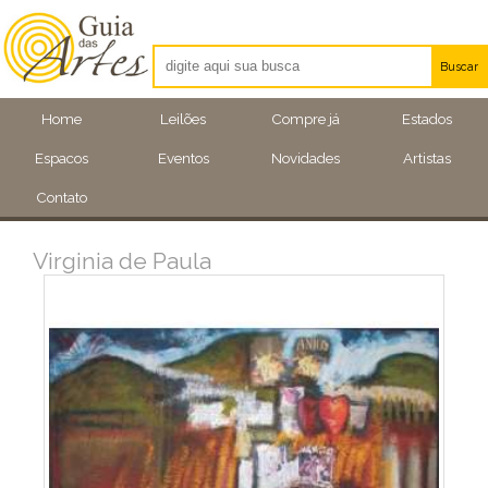
Buscar
Artistas
Home
Leilões
Compre já
Estados
Eventos
Espacos
Eventos
Novidades
Artistas
Locais
Contato
Virginia de Paula