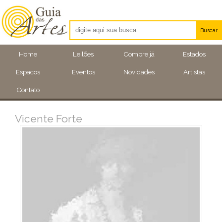
Buscar
Artistas
Home
Leilões
Compre já
Estados
Eventos
Espacos
Eventos
Novidades
Artistas
Locais
Contato
Vicente Forte